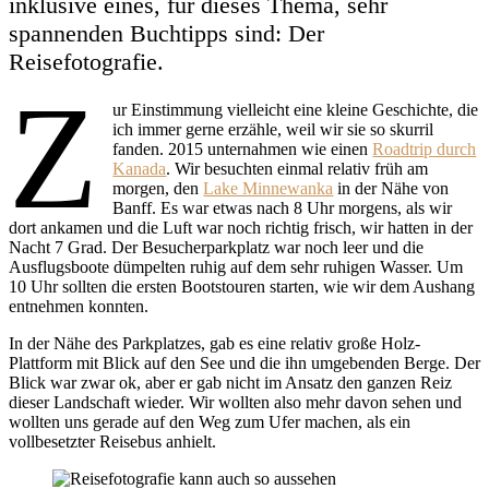
inklusive eines, für dieses Thema, sehr
spannenden Buchtipps sind: Der
Reisefotografie.
Z
ur Einstimmung vielleicht eine kleine Geschichte, die
ich immer gerne erzähle, weil wir sie so skurril
fanden. 2015 unternahmen wie einen
Roadtrip durch
Kanada
. Wir besuchten einmal relativ früh am
morgen, den
Lake Minnewanka
in der Nähe von
Banff. Es war etwas nach 8 Uhr morgens, als wir
dort ankamen und die Luft war noch richtig frisch, wir hatten in der
Nacht 7 Grad. Der Besucherparkplatz war noch leer und die
Ausflugsboote dümpelten ruhig auf dem sehr ruhigen Wasser. Um
10 Uhr sollten die ersten Bootstouren starten, wie wir dem Aushang
entnehmen konnten.
In der Nähe des Parkplatzes, gab es eine relativ große Holz-
Plattform mit Blick auf den See und die ihn umgebenden Berge. Der
Blick war zwar ok, aber er gab nicht im Ansatz den ganzen Reiz
dieser Landschaft wieder. Wir wollten also mehr davon sehen und
wollten uns gerade auf den Weg zum Ufer machen, als ein
vollbesetzter Reisebus anhielt.