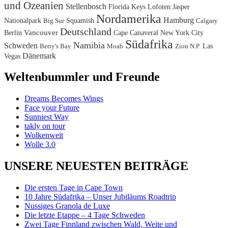
und Ozeanien
Stellenbosch
Florida Keys
Lofoten
Jasper
Nordamerika
Hamburg
Nationalpark
Squamish
Big Sur
Calgary
Deutschland
Berlin
Vancouver
Cape Canaveral
New York City
Südafrika
Namibia
Schweden
Las
Betty's Bay
Moab
Zion N.P.
Dänemark
Vegas
Weltenbummler und Freunde
Dreams Becomes Wings
Face your Future
Sunniest Way
takly on tour
Wolkenweit
Wolle 3.0
UNSERE NEUESTEN BEITRÄGE
Die ersten Tage in Cape Town
10 Jahre Südafrika – Unser Jubiläums Roadtrip
Nussiges Granola de Luxe
Die letzte Etappe – 4 Tage Schweden
Zwei Tage Finnland zwischen Wald, Weite und