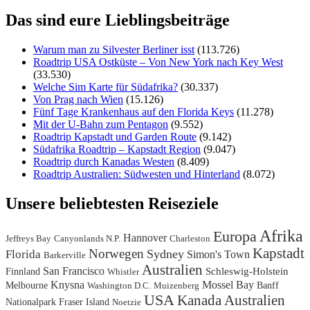
Das sind eure Lieblingsbeiträge
Warum man zu Silvester Berliner isst
(113.726)
Roadtrip USA Ostküste – Von New York nach Key West
(33.530)
Welche Sim Karte für Südafrika?
(30.337)
Von Prag nach Wien
(15.126)
Fünf Tage Krankenhaus auf den Florida Keys
(11.278)
Mit der U-Bahn zum Pentagon
(9.552)
Roadtrip Kapstadt und Garden Route
(9.142)
Südafrika Roadtrip – Kapstadt Region
(9.047)
Roadtrip durch Kanadas Westen
(8.409)
Roadtrip Australien: Südwesten und Hinterland
(8.072)
Unsere beliebtesten Reiseziele
Afrika
Europa
Hannover
Jeffreys Bay
Canyonlands N.P.
Charleston
Kapstadt
Norwegen
Sydney
Florida
Simon's Town
Barkerville
Australien
San Francisco
Finnland
Schleswig-Holstein
Whistler
Knysna
Mossel Bay
Melbourne
Banff
Washington D.C.
Muizenberg
USA
Kanada
Australien
Nationalpark
Fraser Island
Noetzie