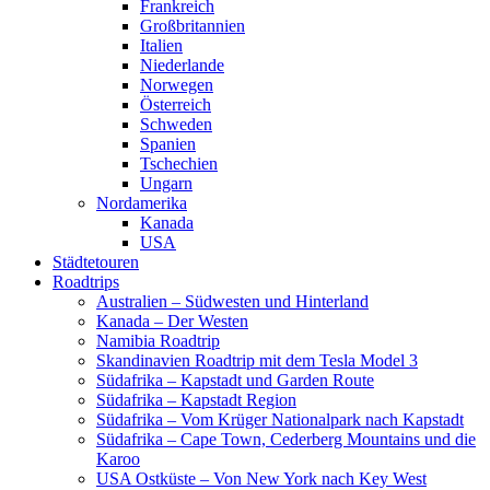
Frankreich
Großbritannien
Italien
Niederlande
Norwegen
Österreich
Schweden
Spanien
Tschechien
Ungarn
Nordamerika
Kanada
USA
Städtetouren
Roadtrips
Australien – Südwesten und Hinterland
Kanada – Der Westen
Namibia Roadtrip
Skandinavien Roadtrip mit dem Tesla Model 3
Südafrika – Kapstadt und Garden Route
Südafrika – Kapstadt Region
Südafrika – Vom Krüger Nationalpark nach Kapstadt
Südafrika – Cape Town, Cederberg Mountains und die
Karoo
USA Ostküste – Von New York nach Key West