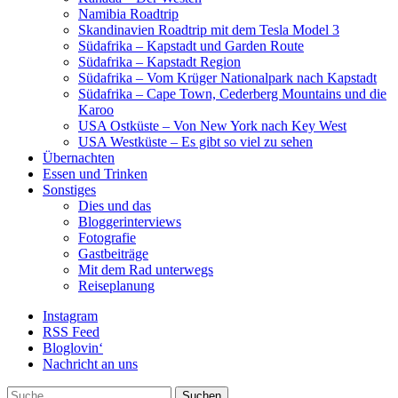
Namibia Roadtrip
Skandinavien Roadtrip mit dem Tesla Model 3
Südafrika – Kapstadt und Garden Route
Südafrika – Kapstadt Region
Südafrika – Vom Krüger Nationalpark nach Kapstadt
Südafrika – Cape Town, Cederberg Mountains und die
Karoo
USA Ostküste – Von New York nach Key West
USA Westküste – Es gibt so viel zu sehen
Übernachten
Essen und Trinken
Sonstiges
Dies und das
Bloggerinterviews
Fotografie
Gastbeiträge
Mit dem Rad unterwegs
Reiseplanung
Instagram
RSS Feed
Bloglovin‘
Nachricht an uns
Suche