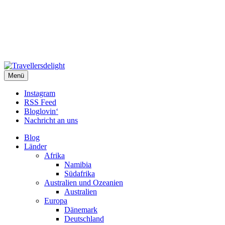
Travellersdelight
Menü
TRAVEL – LIVESTYLE – PHOTOGRAPHY
Instagram
RSS Feed
Bloglovin‘
Nachricht an uns
Blog
Länder
Afrika
Namibia
Südafrika
Australien und Ozeanien
Australien
Europa
Dänemark
Deutschland