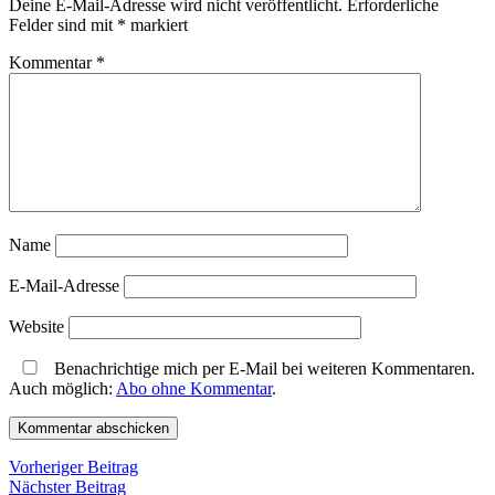
Deine E-Mail-Adresse wird nicht veröffentlicht.
Erforderliche
Felder sind mit
*
markiert
Kommentar
*
Name
E-Mail-Adresse
Website
Benachrichtige mich per E-Mail bei weiteren Kommentaren.
Auch möglich:
Abo ohne Kommentar
.
Beitragsnavigation
Vorheriger
Vorheriger Beitrag
Nächster
Beitrag
Nächster Beitrag