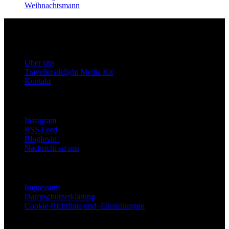
Weihnachtsmann
Travellersdelight
Über uns
Über uns
Travellersdelight Media Kit
Kontakt
Bleiben wir in Kontakt
Instagram
RSS Feed
Bloglovin‘
Nachricht an uns
Rechtliches
Impressum
Datenschutzerklärung
Cookie-Richtlinie und -Einstellungen