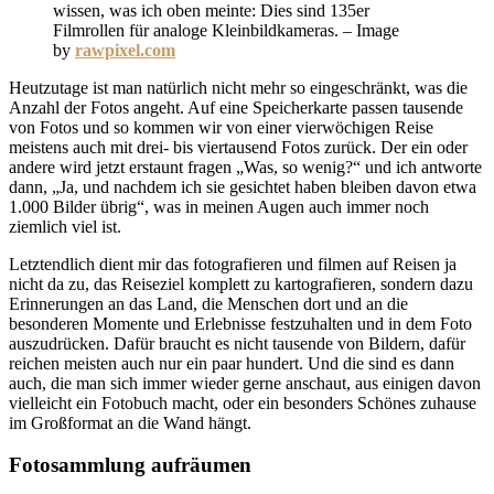
wissen, was ich oben meinte: Dies sind 135er
Filmrollen für analoge Kleinbildkameras. – Image
by
rawpixel.com
Heutzutage ist man natürlich nicht mehr so eingeschränkt, was die
Anzahl der Fotos angeht. Auf eine Speicherkarte passen tausende
von Fotos und so kommen wir von einer vierwöchigen Reise
meistens auch mit drei- bis viertausend Fotos zurück. Der ein oder
andere wird jetzt erstaunt fragen „Was, so wenig?“ und ich antworte
dann, „Ja, und nachdem ich sie gesichtet haben bleiben davon etwa
1.000 Bilder übrig“, was in meinen Augen auch immer noch
ziemlich viel ist.
Letztendlich dient mir das fotografieren und filmen auf Reisen ja
nicht da zu, das Reiseziel komplett zu kartografieren, sondern dazu
Erinnerungen an das Land, die Menschen dort und an die
besonderen Momente und Erlebnisse festzuhalten und in dem Foto
auszudrücken. Dafür braucht es nicht tausende von Bildern, dafür
reichen meisten auch nur ein paar hundert. Und die sind es dann
auch, die man sich immer wieder gerne anschaut, aus einigen davon
vielleicht ein Fotobuch macht, oder ein besonders Schönes zuhause
im Großformat an die Wand hängt.
Fotosammlung aufräumen