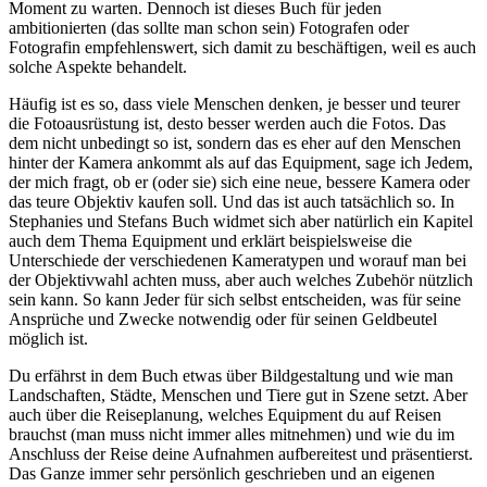
Moment zu warten. Dennoch ist dieses Buch für jeden
ambitionierten (das sollte man schon sein) Fotografen oder
Fotografin empfehlenswert, sich damit zu beschäftigen, weil es auch
solche Aspekte behandelt.
Häufig ist es so, dass viele Menschen denken, je besser und teurer
die Fotoausrüstung ist, desto besser werden auch die Fotos. Das
dem nicht unbedingt so ist, sondern das es eher auf den Menschen
hinter der Kamera ankommt als auf das Equipment, sage ich Jedem,
der mich fragt, ob er (oder sie) sich eine neue, bessere Kamera oder
das teure Objektiv kaufen soll. Und das ist auch tatsächlich so. In
Stephanies und Stefans Buch widmet sich aber natürlich ein Kapitel
auch dem Thema Equipment und erklärt beispielsweise die
Unterschiede der verschiedenen Kameratypen und worauf man bei
der Objektivwahl achten muss, aber auch welches Zubehör nützlich
sein kann. So kann Jeder für sich selbst entscheiden, was für seine
Ansprüche und Zwecke notwendig oder für seinen Geldbeutel
möglich ist.
Du erfährst in dem Buch etwas über Bildgestaltung und wie man
Landschaften, Städte, Menschen und Tiere gut in Szene setzt. Aber
auch über die Reiseplanung, welches Equipment du auf Reisen
brauchst (man muss nicht immer alles mitnehmen) und wie du im
Anschluss der Reise deine Aufnahmen aufbereitest und präsentierst.
Das Ganze immer sehr persönlich geschrieben und an eigenen