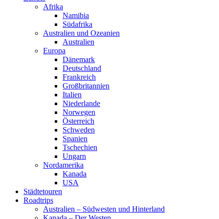
Afrika
Namibia
Südafrika
Australien und Ozeanien
Australien
Europa
Dänemark
Deutschland
Frankreich
Großbritannien
Italien
Niederlande
Norwegen
Österreich
Schweden
Spanien
Tschechien
Ungarn
Nordamerika
Kanada
USA
Städtetouren
Roadtrips
Australien – Südwesten und Hinterland
Kanada – Der Westen