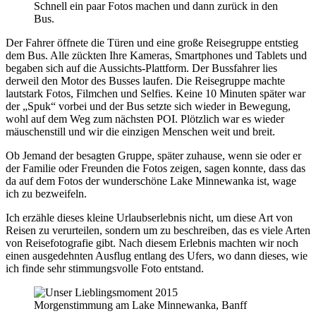
Schnell ein paar Fotos machen und dann zurück in den
Bus.
Der Fahrer öffnete die Türen und eine große Reisegruppe entstieg
dem Bus. Alle zückten Ihre Kameras, Smartphones und Tablets und
begaben sich auf die Aussichts-Plattform. Der Bussfahrer lies
derweil den Motor des Busses laufen. Die Reisegruppe machte
lautstark Fotos, Filmchen und Selfies. Keine 10 Minuten später war
der „Spuk“ vorbei und der Bus setzte sich wieder in Bewegung,
wohl auf dem Weg zum nächsten POI. Plötzlich war es wieder
mäuschenstill und wir die einzigen Menschen weit und breit.
Ob Jemand der besagten Gruppe, später zuhause, wenn sie oder er
der Familie oder Freunden die Fotos zeigen, sagen konnte, dass das
da auf dem Fotos der wunderschöne Lake Minnewanka ist, wage
ich zu bezweifeln.
Ich erzähle dieses kleine Urlaubserlebnis nicht, um diese Art von
Reisen zu verurteilen, sondern um zu beschreiben, das es viele Arten
von Reisefotografie gibt. Nach diesem Erlebnis machten wir noch
einen ausgedehnten Ausflug entlang des Ufers, wo dann dieses, wie
ich finde sehr stimmungsvolle Foto entstand.
Morgenstimmung am Lake Minnewanka, Banff