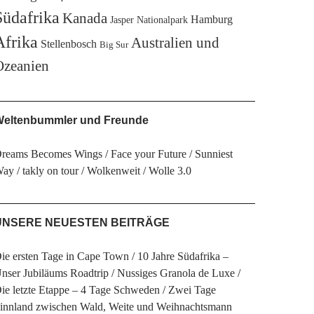
Südafrika
Kanada
Hamburg
Jasper Nationalpark
Afrika
Australien und
Stellenbosch
Big Sur
Ozeanien
eltenbummler und Freunde
reams Becomes Wings
Face your Future
Sunniest
Way
takly on tour
Wolkenweit
Wolle 3.0
UNSERE NEUESTEN BEITRÄGE
ie ersten Tage in Cape Town
10 Jahre Südafrika –
nser Jubiläums Roadtrip
Nussiges Granola de Luxe
ie letzte Etappe – 4 Tage Schweden
Zwei Tage
innland zwischen Wald, Weite und Weihnachtsmann