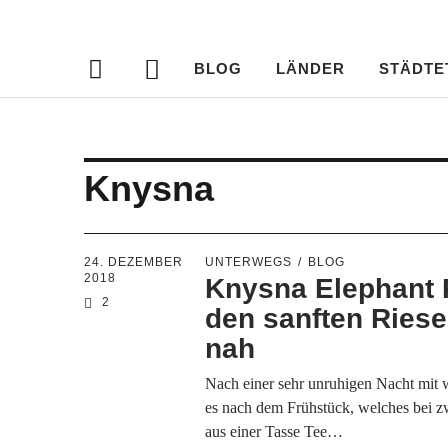
Travellersdeli
TRAVEL – LIVESTYLE – PHOTOGRAPHY
BLOG
LÄNDER
STÄDTE
Knysna
24. DEZEMBER
UNTERWEGS
BLOG
2018
Knysna Elephant 
2
den sanften Ries
nah
Nach einer sehr unruhigen Nacht mit 
es nach dem Frühstück, welches bei z
aus einer Tasse Tee…