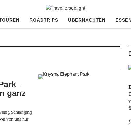
ght
TOUREN
ROADTRIPS
ÜBERNACHTEN
ESSEN
Ü
Park –
E
en ganz
E
v
f
wenig Schlaf ging
wei von uns nur
M