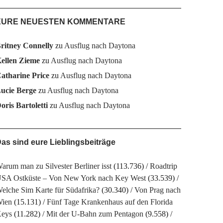
EURE NEUESTEN KOMMENTARE
ritney Connelly
zu
Ausflug nach Daytona
ellen Zieme
zu
Ausflug nach Daytona
atharine Price
zu
Ausflug nach Daytona
ucie Berge
zu
Ausflug nach Daytona
oris Bartoletti
zu
Ausflug nach Daytona
as sind eure Lieblingsbeiträge
arum man zu Silvester Berliner isst
(113.736)
Roadtrip
SA Ostküste – Von New York nach Key West
(33.539)
elche Sim Karte für Südafrika?
(30.340)
Von Prag nach
ien
(15.131)
Fünf Tage Krankenhaus auf den Florida
eys
(11.282)
Mit der U-Bahn zum Pentagon
(9.558)