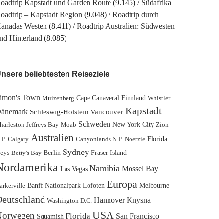
oadtrip Kapstadt und Garden Route
(9.145)
Südafrika
oadtrip – Kapstadt Region
(9.048)
Roadtrip durch
anadas Westen
(8.411)
Roadtrip Australien: Südwesten
nd Hinterland
(8.085)
nsere beliebtesten Reiseziele
imon's Town
Cape Canaveral
Finnland
Muizenberg
Whistler
Kapstadt
änemark
Schleswig-Holstein
Vancouver
Schweden
New York City
harleston
Jeffreys Bay
Moab
Zion
Australien
Florida
.P.
Calgary
Canyonlands N.P.
Noetzie
Sydney
eys
Berlin
Fraser Island
Betty's Bay
Nordamerika
Namibia
Mossel Bay
Las Vegas
Europa
Banff Nationalpark
Lofoten
Melbourne
arkerville
eutschland
Hannover
Knysna
Washington D.C.
USA
Norwegen
Florida
San Francisco
Squamish