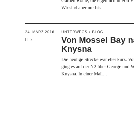
Garden Route, die eigentlich in Port E
Wir sind aber nur bis…
24. MÄRZ 2016
UNTERWEGS
BLOG
Von Mossel Bay 
2
Knysna
Die heutige Strecke war eher kurz. V
ging es auf der N2 über George und W
Knysna. In einer Mall…