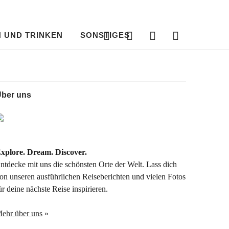
Instagram
RSS
Bloglovin‘
Nachri
Feed
an
uns
 UND TRINKEN
SONSTIGES
Instagram
RSS
Bloglovin‘
Nachricht
Feed
an
uns
ber uns
xplore. Dream. Discover.
ntdecke mit uns die schönsten Orte der Welt. Lass dich
on unseren ausführlichen Reiseberichten und vielen Fotos
ür deine nächste Reise inspirieren.
ehr über uns
»