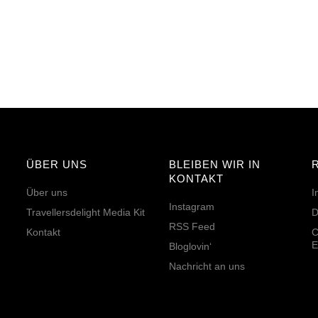
ÜBER UNS
BLEIBEN WIR IN
KONTAKT
Über uns
I
Instagram
Travellersdelight Media Kit
D
RSS Feed
Kontakt
C
E
Bloglovin‘
Nachricht an uns