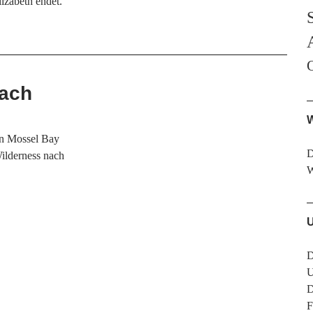
lizabeth endet.
nach
W
on Mossel Bay
D
ilderness nach
D
U
D
F