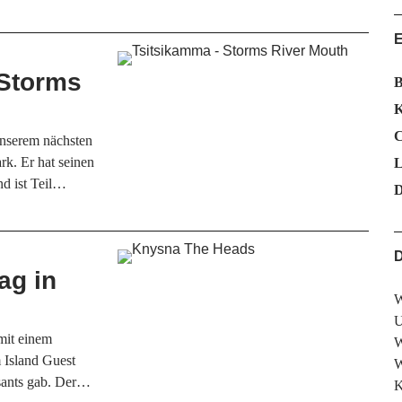
 Storms
B
K
C
nserem nächsten
rk. Er hat seinen
L
d ist Teil…
D
D
ag in
W
U
mit einem
W
 Island Guest
W
ssants gab. Der…
K