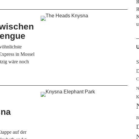
R
R
K
u
zwischen
rengue
wöhnlichste
U
Express in Mossel
itzig wäre noch
S
D
C
N
K
sna
B
D
 Etappe auf der