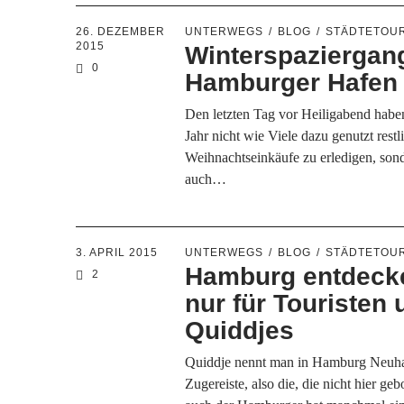
26. DEZEMBER
UNTERWEGS
BLOG
STÄDTETOU
2015
Winterspaziergan
0
Hamburger Hafen
Den letzten Tag vor Heiligabend habe
Jahr nicht wie Viele dazu genutzt restl
Weihnachtseinkäufe zu erledigen, son
auch…
3. APRIL 2015
UNTERWEGS
BLOG
STÄDTETOU
Hamburg entdecke
2
nur für Touristen 
Quiddjes
Quiddje nennt man in Hamburg Neuh
Zugereiste, also die, die nicht hier geb