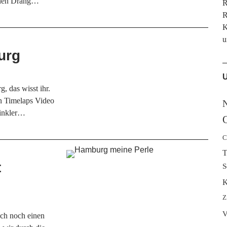
inen Drang…
R
R
K
u
urg
U
, das wisst ihr.
n Timelaps Video
Winkler…
C
T
t
S
K
Z
V
ch noch einen