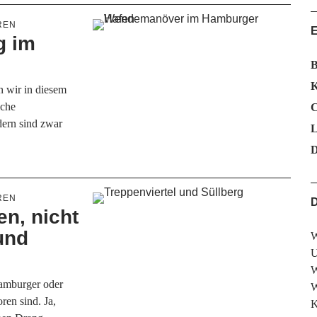
REN
g im
B
K
n wir in diesem
iche
C
dern sind zwar
L
D
REN
D
n, nicht
und
W
U
W
amburger oder
W
oren sind. Ja,
K