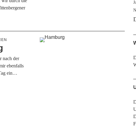
 wir durch die
J
ittenbergener
N
D
REN
W
g
D
r nach der
ir ebenfalls
 Tag ein…
D
U
D
F