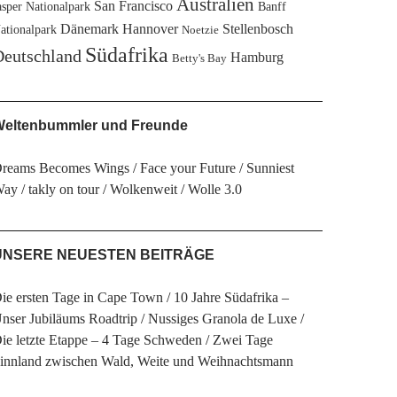
Australien
San Francisco
asper Nationalpark
Banff
Dänemark
Hannover
Stellenbosch
ationalpark
Noetzie
Südafrika
eutschland
Hamburg
Betty's Bay
eltenbummler und Freunde
reams Becomes Wings
Face your Future
Sunniest
Way
takly on tour
Wolkenweit
Wolle 3.0
UNSERE NEUESTEN BEITRÄGE
ie ersten Tage in Cape Town
10 Jahre Südafrika –
nser Jubiläums Roadtrip
Nussiges Granola de Luxe
ie letzte Etappe – 4 Tage Schweden
Zwei Tage
innland zwischen Wald, Weite und Weihnachtsmann