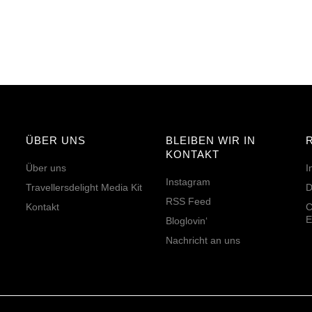
ÜBER UNS
BLEIBEN WIR IN
KONTAKT
Über uns
I
Instagram
Travellersdelight Media Kit
D
RSS Feed
Kontakt
C
E
Bloglovin‘
Nachricht an uns