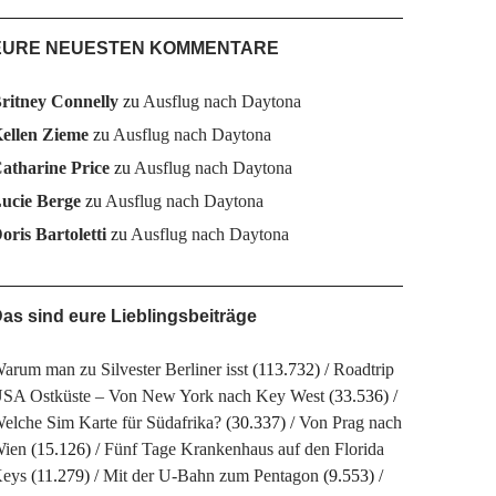
EURE NEUESTEN KOMMENTARE
ritney Connelly
zu
Ausflug nach Daytona
ellen Zieme
zu
Ausflug nach Daytona
atharine Price
zu
Ausflug nach Daytona
ucie Berge
zu
Ausflug nach Daytona
oris Bartoletti
zu
Ausflug nach Daytona
as sind eure Lieblingsbeiträge
arum man zu Silvester Berliner isst
(113.732)
Roadtrip
SA Ostküste – Von New York nach Key West
(33.536)
elche Sim Karte für Südafrika?
(30.337)
Von Prag nach
ien
(15.126)
Fünf Tage Krankenhaus auf den Florida
eys
(11.279)
Mit der U-Bahn zum Pentagon
(9.553)