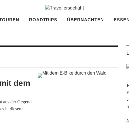
ght
TOUREN
ROADTRIPS
ÜBERNACHTEN
ESSEN
Ü
 mit dem
E
E
v
ht aus der Gegend
f
es in diesem
M