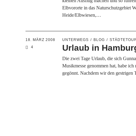
kleinen Ausflug machen und so fuhren
Elbvororte in das Naturschutzgebiet W
Heide/Elbwiesen,…
18. MÄRZ 2008
UNTERWEGS
BLOG
STÄDTETOU
Urlaub in Hambur
4
Die zwei Tage Urlaub, die sich Gunna
Musikmesse genommen hat, habe ich m
gegönnt. Nachdem wir den gestrigen