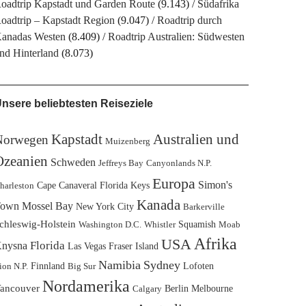
oadtrip Kapstadt und Garden Route
(9.143)
Südafrika
oadtrip – Kapstadt Region
(9.047)
Roadtrip durch
anadas Westen
(8.409)
Roadtrip Australien: Südwesten
nd Hinterland
(8.073)
nsere beliebtesten Reiseziele
Australien und
Kapstadt
Norwegen
Muizenberg
Ozeanien
Schweden
Jeffreys Bay
Canyonlands N.P.
Europa
Simon's
Cape Canaveral
Florida Keys
harleston
Kanada
own
Mossel Bay
New York City
Barkerville
chleswig-Holstein
Squamish
Washington D.C.
Whistler
Moab
Afrika
USA
Florida
nysna
Las Vegas
Fraser Island
Namibia
Sydney
Finnland
Lofoten
ion N.P.
Big Sur
Nordamerika
ancouver
Berlin
Melbourne
Calgary