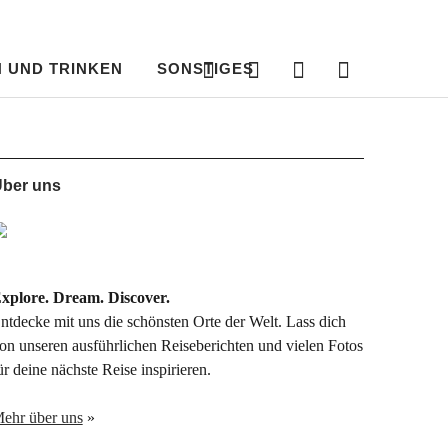
Instagram
RSS
Bloglovin‘
Nachri
Feed
an
uns
 UND TRINKEN
SONSTIGES
Instagram
RSS
Bloglovin‘
Nachricht
Feed
an
uns
ber uns
xplore. Dream. Discover.
ntdecke mit uns die schönsten Orte der Welt. Lass dich
on unseren ausführlichen Reiseberichten und vielen Fotos
ür deine nächste Reise inspirieren.
ehr über uns
»