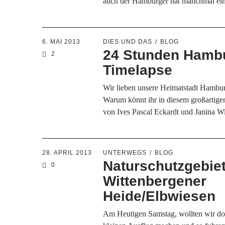
auch der Hamburger hat manchmal e
6. MAI 2013
DIES UND DAS
BLOG
24 Stunden Hamb
2
Timelapse
Wir lieben unsere Heimatstadt Hamburg
Warum könnt ihr in diesem großartige
von Ives Pascal Eckardt und Janina 
28. APRIL 2013
UNTERWEGS
BLOG
Naturschutzgebie
0
Wittenbergener
Heide/Elbwiesen
Am Heutigen Samstag, wollten wir do