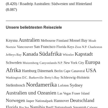
(8.420)
Roadtrip Australien: Südwesten und Hinterland
(8.087)
Unsere beliebtesten Reiseziele
Australien
Knysna
Mossel Bay
Melbourne
Finnland
Moab
San Francisco
Vancouver
Florida Keys
Noetzie
Zion N.P.
Charleston
Südafrika
Kanada
Kapstadt
Jeffreys Bay
Whistler
Europa
Schweden
New York City
Muizenberg
Canyonlands N.P.
Afrika
USA
Hamburg
Dänemark
Berlin
Cape Canaveral
Schleswig-Holstein
Washington D.C.
Barkerville
Betty's Bay
Nordamerika
Sydney
Stellenbosch
Lofoten
Australien und Ozeanien
Las Vegas
Fraser Island
Deutschland
Norwegen
Hannover
Jasper Nationalpark
Namibia
Florida
Banff Nationalpark
Squamish
Big Sur
Calgary