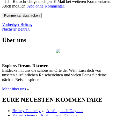
Benachrichtige mich per E-Mail bei weiteren Kommentaren.
Auch möglich:
Abo ohne Kommentar
.
Beitragsnavigation
Vorheriger
Vorheriger Beitrag
Nächster
Beitrag
Nächster Beitrag
Beitrag
Über uns
Explore. Dream. Discover.
Entdecke mit uns die schönsten Orte der Welt. Lass dich von
unseren ausführlichen Reiseberichten und vielen Fotos für deine
nächste Reise inspirieren.
Mehr über uns
»
EURE NEUESTEN KOMMENTARE
Britney Connelly
zu
Ausflug nach Daytona
Kellen Zieme
zu
Ausflug nach Daytona