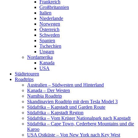
Frankreich
Großbritannien
Italien
Niederlande
Norwegen
Österreich
Schweden
Spanien
Tschechien
Ungarn
Nordamerika
Kanada
USA
Städtetouren
Roadtrips
Australien – Südwesten und Hinterland
Kanada – Der Westen
Namibia Roadtrip
Skandinavien Roadtrip mit dem Tesla Model 3
Südafrika – Kapstadt und Garden Route
Südafrika – Kapstadt Region
Südafrika – Vom Krüger Nationalpark nach Kapstadt
Südafrika – Cape Town, Cederberg Mountains und die
Karoo
USA Ostküste – Von New York nach Key West