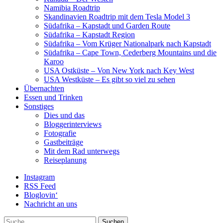
Namibia Roadtrip
Skandinavien Roadtrip mit dem Tesla Model 3
Südafrika – Kapstadt und Garden Route
Südafrika – Kapstadt Region
Südafrika – Vom Krüger Nationalpark nach Kapstadt
Südafrika – Cape Town, Cederberg Mountains und die
Karoo
USA Ostküste – Von New York nach Key West
USA Westküste – Es gibt so viel zu sehen
Übernachten
Essen und Trinken
Sonstiges
Dies und das
Bloggerinterviews
Fotografie
Gastbeiträge
Mit dem Rad unterwegs
Reiseplanung
Instagram
RSS Feed
Bloglovin‘
Nachricht an uns
Suche