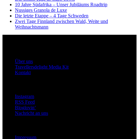
10 Jahre Südafrika – Unser Jubiläums Roadtrip
Nussiges Granola de Luxe
Die letzte Etappe – 4 Tage Schweden
Zwei Tage Finnland zwischen Wald, Weite und
Weihnachtsmann
Travellersdelight
Über uns
Über uns
Travellersdelight Media Kit
Kontakt
Bleiben wir in Kontakt
Instagram
RSS Feed
Bloglovin‘
Nachricht an uns
Rechtliches
Impressum