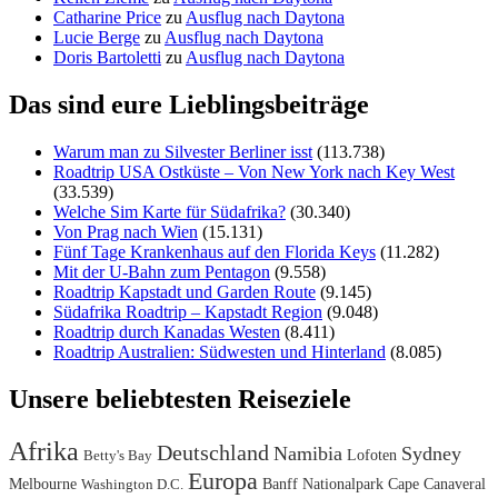
Catharine Price
zu
Ausflug nach Daytona
Lucie Berge
zu
Ausflug nach Daytona
Doris Bartoletti
zu
Ausflug nach Daytona
Das sind eure Lieblingsbeiträge
Warum man zu Silvester Berliner isst
(113.738)
Roadtrip USA Ostküste – Von New York nach Key West
(33.539)
Welche Sim Karte für Südafrika?
(30.340)
Von Prag nach Wien
(15.131)
Fünf Tage Krankenhaus auf den Florida Keys
(11.282)
Mit der U-Bahn zum Pentagon
(9.558)
Roadtrip Kapstadt und Garden Route
(9.145)
Südafrika Roadtrip – Kapstadt Region
(9.048)
Roadtrip durch Kanadas Westen
(8.411)
Roadtrip Australien: Südwesten und Hinterland
(8.085)
Unsere beliebtesten Reiseziele
Afrika
Deutschland
Namibia
Sydney
Lofoten
Betty's Bay
Europa
Melbourne
Banff Nationalpark
Cape Canaveral
Washington D.C.