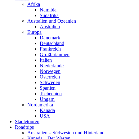
Afrika
Namibia
Südafrika
Australien und Ozeanien
Australien
Europa
Dänemark
Deutschland
Frankreich
Großbritannien
Italien
Niederlande
Norwegen
Österreich
Schweden
Spanien
Tschechien
Ungarn
Nordamerika
Kanada
USA
Städtetouren
Roadtrips
Australien – Südwesten und Hinterland
Kanada – Der Westen