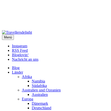
Travellersdelight
Menü
TRAVEL – LIVESTYLE – PHOTOGRAPHY
Instagram
RSS Feed
Bloglovin‘
Nachricht an uns
Blog
Länder
Afrika
Namibia
Südafrika
Australien und Ozeanien
Australien
Europa
Dänemark
Deutschland