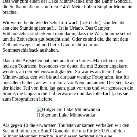
Das war zum einen der Lake Minnewanka und die Banff Gondola,
die Seilbahn, die uns auf den 2.451 Meter hohen Sulphur Mountain
brachte.
Wir waren heute wieder sehr früh wach (5:36 Uhr), standen aber
erst eine Stunde später auf… Ist ja Urlaub. Das Camper
Frühaufsteher sind erkennt man daran, dass die Waschräume selbst
um die Zeit schon gut besucht sind. Oder es sind die, die mit dem
Zelt unterwegs sind und bei 7 Grad nicht mehr im
Sommerschlafsack aushalten.
Das frühe Aufstehen hat aber auch sein Gutes: Man ist vor den
meisten Touristen, besonders vor denen die mit Bussen angekarrt
werden, an den Sehenswürdigkeiten. So war es auch am Lake
Minnewanka, den wir bis auf ein paar wenige Fotografen, fast für
uns allein hatten, als wir um kurz vor Neun ankamen. Der See, bzw.
der kleine Teil von ihm, lag ganz glatt vor uns und wir genossen die
Sonne, die langsam die Luft erwärmte und das tolle Licht, das sie
zum Fotografieren lieferte.
Holger am Lake Minnewanka
Als gegen 10 die erwarteten Touristen ankamen verließen wir den
See und fuhren zur Banff Gondola, die uns für je 39,95 auf den
Sulphur Mountain brachte. Auf diesem befindet sich eine