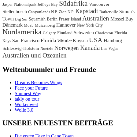
Südafrika
Jasper Nationalpark
Vancouver
Jeffreys Bay
Kapstadt
Stellenbosch
Simon's
Canyonlands N.P.
Zion N.P.
Barkerville
Australien
Town
Mossel Bay
Squamish
Berlin
Fraser Island
Big Sur
Dänemark
Hannover
New York City
Moab
Muizenberg
Nordamerika
Schweden
Finnland
Florida
Calgary
Charleston
USA
Florida
San Francisco
Knysna
Hamburg
Keys
Whistler
Kanada
Norwegen
Schleswig-Holstein
Las Vegas
Noetzie
Australien und Ozeanien
Weltenbummler und Freunde
Dreams Becomes Wings
Face your Future
Sunniest Way
takly on tour
Wolkenweit
Wolle 3.0
UNSERE NEUESTEN BEITRÄGE
Die ersten Tage in Cape Town