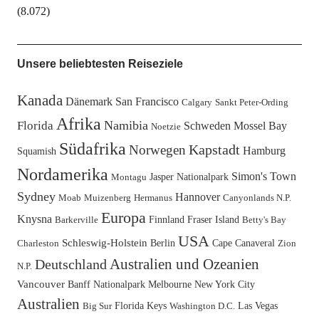
(8.072)
Unsere beliebtesten Reiseziele
Kanada
Dänemark
San Francisco
Calgary
Sankt Peter-Ording
Afrika
Namibia
Florida
Schweden
Mossel Bay
Noetzie
Südafrika
Kapstadt
Norwegen
Hamburg
Squamish
Nordamerika
Simon's Town
Jasper Nationalpark
Montagu
Sydney
Hannover
Moab
Muizenberg
Hermanus
Canyonlands N.P.
Europa
Knysna
Finnland
Fraser Island
Barkerville
Betty's Bay
USA
Schleswig-Holstein
Berlin
Cape Canaveral
Charleston
Zion
Australien und Ozeanien
Deutschland
N.P.
Vancouver
Banff Nationalpark
Melbourne
New York City
Australien
Florida Keys
Las Vegas
Big Sur
Washington D.C.