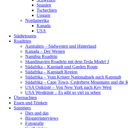
Spanien
Tschechien
Ungarn
Nordamerika
Kanada
USA
Städtetouren
Roadtrips
Australien – Südwesten und Hinterland
Kanada – Der Westen
Namibia Roadtrip
Skandinavien Roadtrip mit dem Tesla Model 3
Südafrika – Kapstadt und Garden Route
Südafrika – Kapstadt Region
Südafrika – Vom Krüger Nationalpark nach Kapstadt
Südafrika – Cape Town, Cederberg Mountains und die 
USA Ostküste – Von New York nach Key West
USA Westküste – Es gibt so viel zu sehen
Übernachten
Essen und Trinken
Sonstiges
Dies und das
Bloggerinterviews
Fotografie