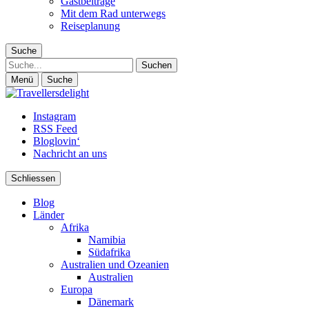
Gastbeiträge
Mit dem Rad unterwegs
Reiseplanung
Suche
Suche
Menü
Suche
Instagram
RSS Feed
Bloglovin‘
Nachricht an uns
Schliessen
Blog
Länder
Afrika
Namibia
Südafrika
Australien und Ozeanien
Australien
Europa
Dänemark