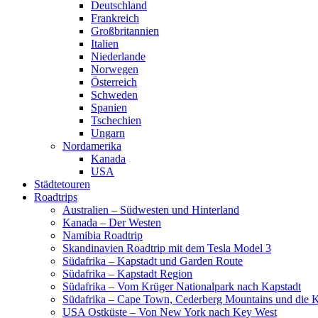
Deutschland
Frankreich
Großbritannien
Italien
Niederlande
Norwegen
Österreich
Schweden
Spanien
Tschechien
Ungarn
Nordamerika
Kanada
USA
Städtetouren
Roadtrips
Australien – Südwesten und Hinterland
Kanada – Der Westen
Namibia Roadtrip
Skandinavien Roadtrip mit dem Tesla Model 3
Südafrika – Kapstadt und Garden Route
Südafrika – Kapstadt Region
Südafrika – Vom Krüger Nationalpark nach Kapstadt
Südafrika – Cape Town, Cederberg Mountains und die 
USA Ostküste – Von New York nach Key West