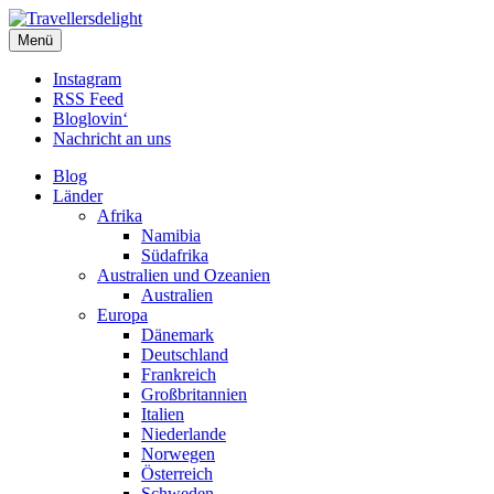
Travellersdelight
Menü
TRAVEL – LIVESTYLE – PHOTOGRAPHY
Instagram
RSS Feed
Bloglovin‘
Nachricht an uns
Blog
Länder
Afrika
Namibia
Südafrika
Australien und Ozeanien
Australien
Europa
Dänemark
Deutschland
Frankreich
Großbritannien
Italien
Niederlande
Norwegen
Österreich
Schweden