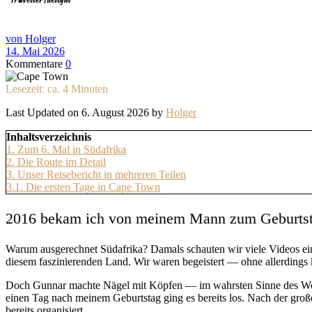
von Holger
14. Mai 2026
Kommentare
0
Lesezeit: ca.
4
Minuten
Last Updated on 6. August 2026 by
Holger
Inhaltsverzeichnis
1.
Zum 6. Mal in Südafrika
2.
Die Route im Detail
3.
Unser Reisebericht in mehreren Teilen
3.1.
Die ersten Tage in Cape Town
2016 bekam ich von meinem Mann zum Geburtstag 
Warum ausgerechnet Südafrika? Damals schauten wir viele Videos ein
diesem faszinierenden Land. Wir waren begeistert — ohne allerdings k
Doch Gunnar machte Nägel mit Köpfen — im wahrsten Sinne des Worte
einen Tag nach meinem Geburtstag ging es bereits los. Nach der gro
bereits organisiert.