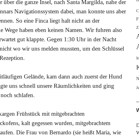
r über die ganze Insel, nach Santa Margilda, nahe der
unnars Navigationssystem dabei, man konnte uns aber
C
F
nen. So eine Finca liegt halt nicht an der
Z
che Wege haben eben keinen Namen. Wir fuhren also
A
rwartet gut klappte. Gegen 1:30 Uhr in der Nacht
s nicht wo wir uns melden mussten, um den Schlüssel
 Rezeption.
M
tläufigen Gelände, kam dann auch zuerst der Hund
N
igte uns schnell unsere Räumlichkeiten und ging
J
 noch schlafen.
W
argen Frühstück mit mitgebrachten
ckofens, kalt gegessen wurden, mitgebrachtem
D
aufen. Die Frau von Bernardo (sie heißt Maria, wie