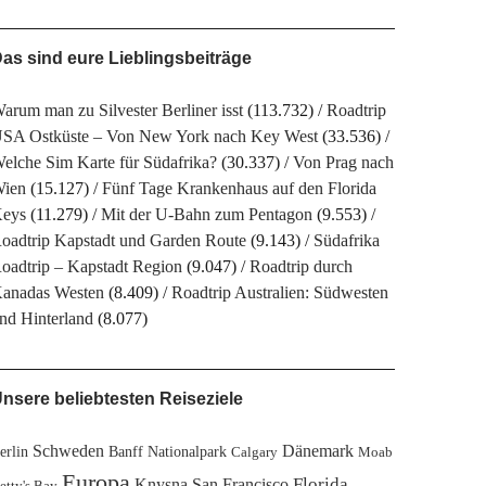
as sind eure Lieblingsbeiträge
arum man zu Silvester Berliner isst
(113.732)
Roadtrip
SA Ostküste – Von New York nach Key West
(33.536)
elche Sim Karte für Südafrika?
(30.337)
Von Prag nach
ien
(15.127)
Fünf Tage Krankenhaus auf den Florida
eys
(11.279)
Mit der U-Bahn zum Pentagon
(9.553)
oadtrip Kapstadt und Garden Route
(9.143)
Südafrika
oadtrip – Kapstadt Region
(9.047)
Roadtrip durch
anadas Westen
(8.409)
Roadtrip Australien: Südwesten
nd Hinterland
(8.077)
nsere beliebtesten Reiseziele
Schweden
Dänemark
erlin
Banff Nationalpark
Calgary
Moab
Europa
Florida
Knysna
San Francisco
etty's Bay