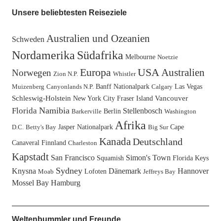
Unsere beliebtesten Reiseziele
Australien und Ozeanien
Schweden
Nordamerika
Südafrika
Melbourne
Noetzie
Europa
USA
Australien
Norwegen
Zion N.P.
Whistler
Banff Nationalpark
Las Vegas
Muizenberg
Canyonlands N.P.
Calgary
Schleswig-Holstein
New York City
Fraser Island
Vancouver
Namibia
Florida
Stellenbosch
Berlin
Barkerville
Washington
Afrika
Jasper Nationalpark
Cape
D.C.
Betty's Bay
Big Sur
Kanada
Deutschland
Canaveral
Finnland
Charleston
Kapstadt
San Francisco
Simon's Town
Squamish
Florida Keys
Sydney
Knysna
Dänemark
Hannover
Lofoten
Moab
Jeffreys Bay
Mossel Bay
Hamburg
Weltenbummler und Freunde