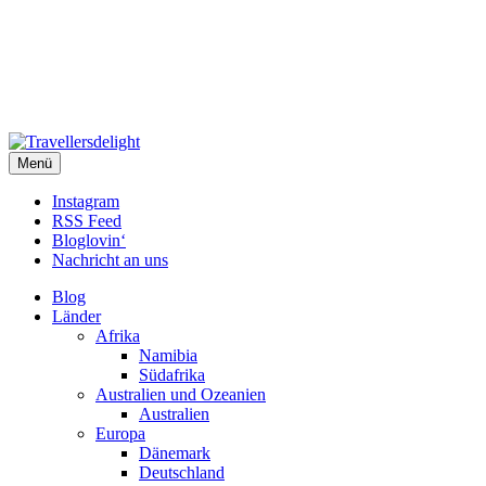
Travellersdelight
Menü
TRAVEL – LIVESTYLE – PHOTOGRAPHY
Instagram
RSS Feed
Bloglovin‘
Nachricht an uns
Blog
Länder
Afrika
Namibia
Südafrika
Australien und Ozeanien
Australien
Europa
Dänemark
Deutschland