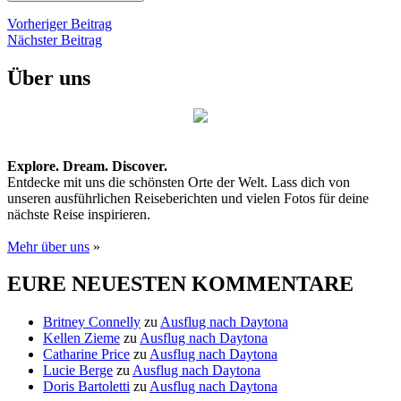
Beitragsnavigation
Vorheriger
Vorheriger Beitrag
Nächster
Beitrag
Nächster Beitrag
Beitrag
Über uns
Explore. Dream. Discover.
Entdecke mit uns die schönsten Orte der Welt. Lass dich von
unseren ausführlichen Reiseberichten und vielen Fotos für deine
nächste Reise inspirieren.
Mehr über uns
»
EURE NEUESTEN KOMMENTARE
Britney Connelly
zu
Ausflug nach Daytona
Kellen Zieme
zu
Ausflug nach Daytona
Catharine Price
zu
Ausflug nach Daytona
Lucie Berge
zu
Ausflug nach Daytona
Doris Bartoletti
zu
Ausflug nach Daytona