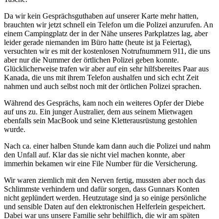
Da wir kein Gesprächsguthaben auf unserer Karte mehr hatten,
brauchten wir jetzt schnell ein Telefon um die Polizei anzurufen. An
einem Campingplatz der in der Nähe unseres Parkplatzes lag, aber
leider gerade niemanden im Büro hatte (heute ist ja Feiertag),
versuchten wir es mit der kostenlosen Notrufnummern 911, die uns
aber nur die Nummer der örtlichen Polizei geben konnte.
Glücklicherweise trafen wir aber auf ein sehr hilfsbereites Paar aus
Kanada, die uns mit ihrem Telefon aushalfen und sich echt Zeit
nahmen und auch selbst noch mit der örtlichen Polizei sprachen.
Während des Gesprächs, kam noch ein weiteres Opfer der Diebe
auf uns zu. Ein junger Australier, dem aus seinem Mietwagen
ebenfalls sein MacBook und seine Kletterausrüstung gestohlen
wurde.
Nach ca. einer halben Stunde kam dann auch die Polizei und nahm
den Unfall auf. Klar das sie nicht viel machen konnte, aber
immerhin bekamen wir eine File Number für die Versicherung.
Wir waren ziemlich mit den Nerven fertig, mussten aber noch das
Schlimmste verhindern und dafür sorgen, dass Gunnars Konten
nicht geplündert werden. Heutzutage sind ja so einige persönliche
und sensible Daten auf den elektronischen Helferlein gespeichert.
Dabei war uns unsere Familie sehr behilflich, die wir am späten