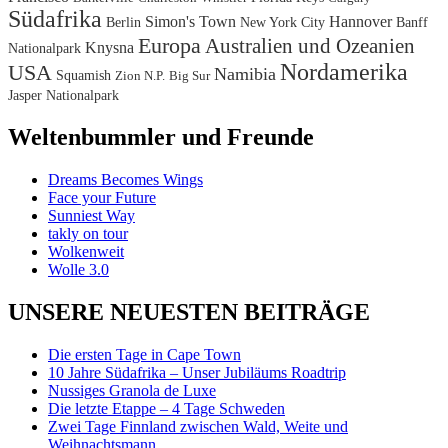
Südafrika
Simon's Town
Hannover
Berlin
New York City
Banff
Europa
Australien und Ozeanien
Knysna
Nationalpark
Nordamerika
USA
Namibia
Squamish
Zion N.P.
Big Sur
Jasper Nationalpark
Weltenbummler und Freunde
Dreams Becomes Wings
Face your Future
Sunniest Way
takly on tour
Wolkenweit
Wolle 3.0
UNSERE NEUESTEN BEITRÄGE
Die ersten Tage in Cape Town
10 Jahre Südafrika – Unser Jubiläums Roadtrip
Nussiges Granola de Luxe
Die letzte Etappe – 4 Tage Schweden
Zwei Tage Finnland zwischen Wald, Weite und
Weihnachtsmann