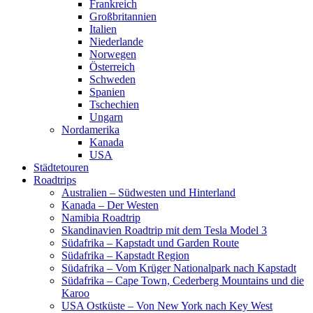
Frankreich
Großbritannien
Italien
Niederlande
Norwegen
Österreich
Schweden
Spanien
Tschechien
Ungarn
Nordamerika
Kanada
USA
Städtetouren
Roadtrips
Australien – Südwesten und Hinterland
Kanada – Der Westen
Namibia Roadtrip
Skandinavien Roadtrip mit dem Tesla Model 3
Südafrika – Kapstadt und Garden Route
Südafrika – Kapstadt Region
Südafrika – Vom Krüger Nationalpark nach Kapstadt
Südafrika – Cape Town, Cederberg Mountains und die
Karoo
USA Ostküste – Von New York nach Key West