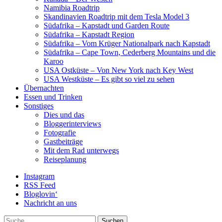
Namibia Roadtrip
Skandinavien Roadtrip mit dem Tesla Model 3
Südafrika – Kapstadt und Garden Route
Südafrika – Kapstadt Region
Südafrika – Vom Krüger Nationalpark nach Kapstadt
Südafrika – Cape Town, Cederberg Mountains und die
Karoo
USA Ostküste – Von New York nach Key West
USA Westküste – Es gibt so viel zu sehen
Übernachten
Essen und Trinken
Sonstiges
Dies und das
Bloggerinterviews
Fotografie
Gastbeiträge
Mit dem Rad unterwegs
Reiseplanung
Instagram
RSS Feed
Bloglovin‘
Nachricht an uns
Suche