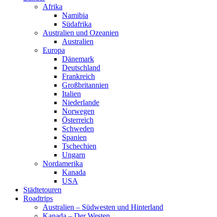
Afrika
Namibia
Südafrika
Australien und Ozeanien
Australien
Europa
Dänemark
Deutschland
Frankreich
Großbritannien
Italien
Niederlande
Norwegen
Österreich
Schweden
Spanien
Tschechien
Ungarn
Nordamerika
Kanada
USA
Städtetouren
Roadtrips
Australien – Südwesten und Hinterland
Kanada – Der Westen