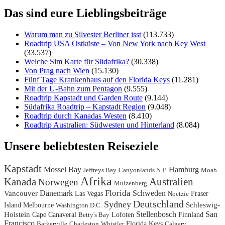
Das sind eure Lieblingsbeiträge
Warum man zu Silvester Berliner isst
(113.733)
Roadtrip USA Ostküste – Von New York nach Key West
(33.537)
Welche Sim Karte für Südafrika?
(30.338)
Von Prag nach Wien
(15.130)
Fünf Tage Krankenhaus auf den Florida Keys
(11.281)
Mit der U-Bahn zum Pentagon
(9.555)
Roadtrip Kapstadt und Garden Route
(9.144)
Südafrika Roadtrip – Kapstadt Region
(9.048)
Roadtrip durch Kanadas Westen
(8.410)
Roadtrip Australien: Südwesten und Hinterland
(8.084)
Unsere beliebtesten Reiseziele
Kapstadt
Mossel Bay
Hamburg
Jeffreys Bay
Canyonlands N.P.
Moab
Afrika
Kanada
Australien
Norwegen
Muizenberg
Florida
Dänemark
Schweden
Vancouver
Las Vegas
Fraser
Noetzie
Deutschland
Sydney
Island
Melbourne
Schleswig-
Washington D.C.
Stellenbosch
San
Holstein
Cape Canaveral
Lofoten
Finnland
Betty's Bay
Francisco
Florida Keys
Barkerville
Charleston
Whistler
Calgary