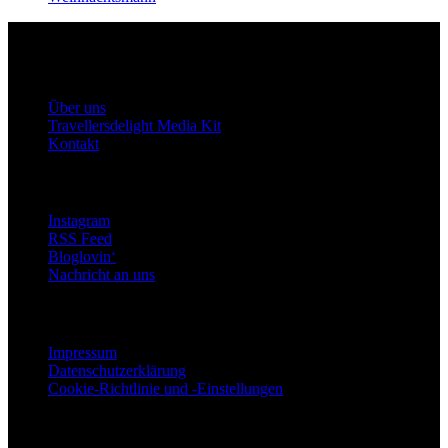
Travellersdelight
Über uns
Über uns
Travellersdelight Media Kit
Kontakt
Bleiben wir in Kontakt
Instagram
RSS Feed
Bloglovin‘
Nachricht an uns
Rechtliches
Impressum
Datenschutzerklärung
Cookie-Richtlinie und -Einstellungen
Copyright © 2015 - 2024 Travellersdelight - Made with ♡