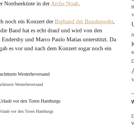
er Nordseeküste in der
Arche Noah
.
B
V
ch noch ein Konzert der
Bigband der Bundeswehr
,
nn die Band hat es echt drauf und wird von den
N
Endersby und Marco Paulo Matias unterstützt. Da
gab es vor und nach dem Konzert sogar noch ein
B
D
V
chtturm Westerheversand
W
Urlaub vor den Toren Hamburgs
D