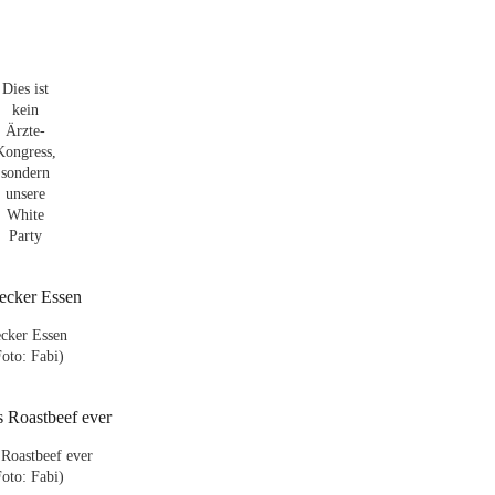
Dies ist
kein
Ärzte-
Kongress,
sondern
unsere
White
Party
cker Essen
Foto: Fabi)
 Roastbeef ever
Foto: Fabi)