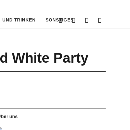
Instagram
RSS
Bloglovin‘
Nachri
Feed
an
uns
 UND TRINKEN
SONSTIGES
Instagram
RSS
Bloglovin‘
Nachricht
Feed
an
uns
d White Party
ber uns