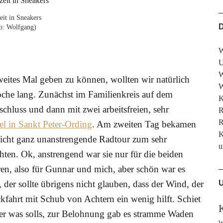
it in Sneakers
D
o: Wolfgang)
W
U
W
weites Mal geben zu können, wollten wir natürlich
W
oche lang. Zunächst im Familienkreis auf dem
K
hluss und dann mit zwei arbeitsfreien, sehr
R
R
l in Sankt Peter-Ording
. Am zweiten Tag bekamen
K
nicht ganz unanstrengende Radtour zum sehr
u
en. Ok, anstrengend war sie nur für die beiden
ren, also für Gunnar und mich, aber schön war es
der sollte übrigens nicht glauben, dass der Wind, der
U
fahrt mit Schub von Achtern ein wenig hilft. Schiet
er was solls, zur Belohnung gab es stramme Waden
W