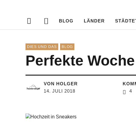
Travellersdeli
TRAVEL – LIVESTYLE – PHOTOGRAPHY
BLOG
LÄNDER
STÄDTE
DIES UND DAS
BLOG
Perfekte Woche
VON HOLGER
KOM
14. JULI 2018
4