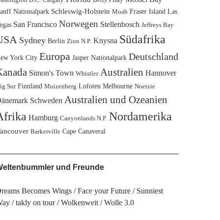
anff Nationalpark
Schleswig-Holstein
Fraser Island
Las
Moab
Norwegen
San Francisco
Stellenbosch
egas
Jeffreys Bay
Südafrika
USA
Sydney
Knysna
Berlin
Zion N.P.
Europa
Deutschland
ew York City
Jasper Nationalpark
Kanada
Australien
Simon's Town
Hannover
Whistler
Finnland
Lofoten
Melbourne
ig Sur
Muizenberg
Noetzie
Australien und Ozeanien
änemark
Schweden
Afrika
Nordamerika
Hamburg
Canyonlands N.P.
ancouver
Cape Canaveral
Barkerville
eltenbummler und Freunde
reams Becomes Wings
Face your Future
Sunniest
Way
takly on tour
Wolkenweit
Wolle 3.0