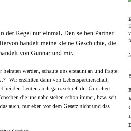
E
E
n der Regel nur einmal. Den selben Partner
v
f
Hiervon handelt meine kleine Geschichte, die
 handelt von Gunnar und mir.
M
r heiraten werden, schaute uns erstaunt an und fragte:
tet?“ Wir erzählten dann von Lebenspartnerschaft,
el bei den Leuten auch ganz schnell der Groschen.
B
Menschen die uns nahe stehen schon immer, bzw. seit
K
 das auch, nur eben vor dem Gesetz nicht und das
C
L
D