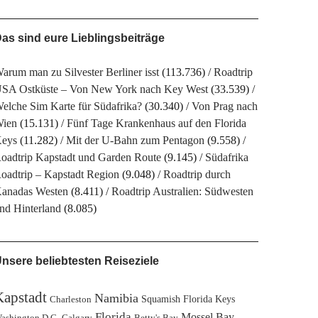
as sind eure Lieblingsbeiträge
arum man zu Silvester Berliner isst
(113.736)
Roadtrip
SA Ostküste – Von New York nach Key West
(33.539)
elche Sim Karte für Südafrika?
(30.340)
Von Prag nach
ien
(15.131)
Fünf Tage Krankenhaus auf den Florida
eys
(11.282)
Mit der U-Bahn zum Pentagon
(9.558)
oadtrip Kapstadt und Garden Route
(9.145)
Südafrika
oadtrip – Kapstadt Region
(9.048)
Roadtrip durch
anadas Westen
(8.411)
Roadtrip Australien: Südwesten
nd Hinterland
(8.085)
nsere beliebtesten Reiseziele
Kapstadt
Namibia
Squamish
Florida Keys
Charleston
Florida
Mossel Bay
ashington D.C.
Calgary
Betty's Bay