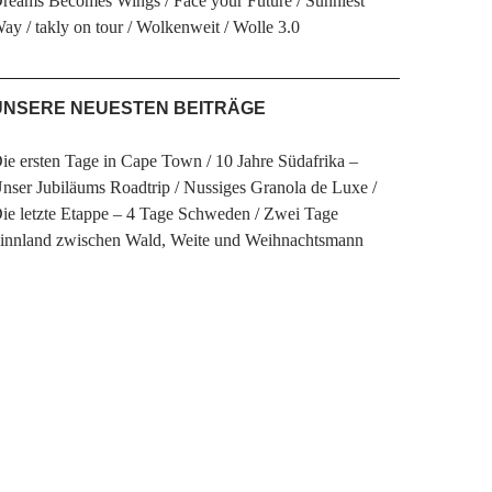
reams Becomes Wings
Face your Future
Sunniest
Way
takly on tour
Wolkenweit
Wolle 3.0
UNSERE NEUESTEN BEITRÄGE
ie ersten Tage in Cape Town
10 Jahre Südafrika –
nser Jubiläums Roadtrip
Nussiges Granola de Luxe
ie letzte Etappe – 4 Tage Schweden
Zwei Tage
innland zwischen Wald, Weite und Weihnachtsmann