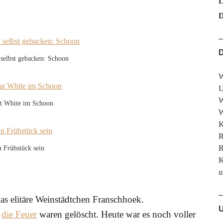
L
D
D
selbst gebacken: Schoon
W
U
W
at White im Schoon
W
K
R
R
 Frühstück sein
K
u
as elitäre Weinstädtchen Franschhoek.
U
d
die Feuer
waren gelöscht. Heute war es noch voller