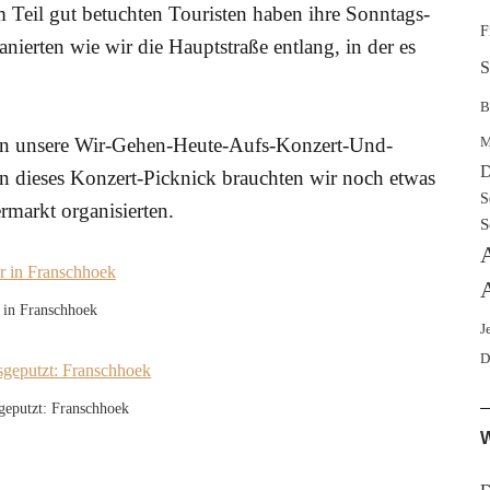
m Teil gut betuchten Touristen haben ihre Sonntags-
F
ierten wie wir die Hauptstraße entlang, in der es
S
B
ern unsere Wir-Gehen-Heute-Aufs-Konzert-Und-
M
D
 dieses Konzert-Picknick brauchten wir noch etwas
S
rmarkt organisierten.
S
A
A
 in Franschhoek
J
D
geputzt: Franschhoek
W