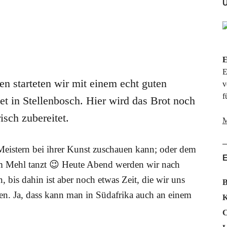
Ü
E
E
en starteten wir mit einem echt guten
v
f
et in Stellenbosch. Hier wird das Brot noch
isch zubereitet.
M
 Meistern bei ihrer Kunst zuschauen kann; oder dem
im Mehl tanzt 😉 Heute Abend werden wir nach
bis dahin ist aber noch etwas Zeit, die wir uns
B
en. Ja, dass kann man in Südafrika auch an einem
K
C