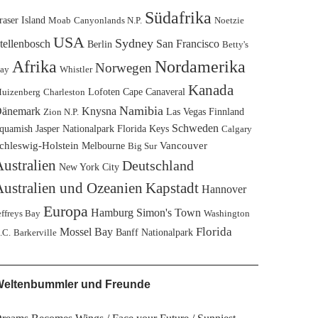
Südafrika
raser Island
Moab
Canyonlands N.P.
Noetzie
USA
Sydney
tellenbosch
San Francisco
Berlin
Betty's
Afrika
Nordamerika
Norwegen
ay
Whistler
Kanada
Lofoten
Cape Canaveral
uizenberg
Charleston
Namibia
änemark
Knysna
Las Vegas
Finnland
Zion N.P.
Schweden
quamish
Jasper Nationalpark
Florida Keys
Calgary
chleswig-Holstein
Melbourne
Vancouver
Big Sur
ustralien
Deutschland
New York City
ustralien und Ozeanien
Kapstadt
Hannover
Europa
Hamburg
Simon's Town
effreys Bay
Washington
Florida
Mossel Bay
Banff Nationalpark
.C.
Barkerville
eltenbummler und Freunde