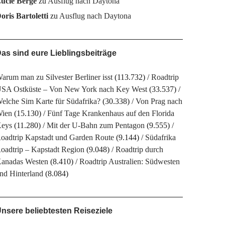
ucie Berge
zu
Ausflug nach Daytona
oris Bartoletti
zu
Ausflug nach Daytona
as sind eure Lieblingsbeiträge
arum man zu Silvester Berliner isst
(113.732)
Roadtrip
SA Ostküste – Von New York nach Key West
(33.537)
elche Sim Karte für Südafrika?
(30.338)
Von Prag nach
ien
(15.130)
Fünf Tage Krankenhaus auf den Florida
eys
(11.280)
Mit der U-Bahn zum Pentagon
(9.555)
oadtrip Kapstadt und Garden Route
(9.144)
Südafrika
oadtrip – Kapstadt Region
(9.048)
Roadtrip durch
anadas Westen
(8.410)
Roadtrip Australien: Südwesten
nd Hinterland
(8.084)
nsere beliebtesten Reiseziele