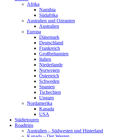
Afrika
Namibia
Südafrika
Australien und Ozeanien
Australien
Europa
Dänemark
Deutschland
Frankreich
Großbritannien
Italien
Niederlande
Norwegen
Österreich
Schweden
Spanien
Tschechien
Ungarn
Nordamerika
Kanada
USA
Städtetouren
Roadtrips
Australien – Südwesten und Hinterland
Kanada – Der Westen