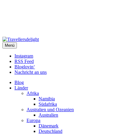
Travellersdelight
Menü
TRAVEL – LIVESTYLE – PHOTOGRAPHY
Instagram
RSS Feed
Bloglovin‘
Nachricht an uns
Blog
Länder
Afrika
Namibia
Südafrika
Australien und Ozeanien
Australien
Europa
Dänemark
Deutschland