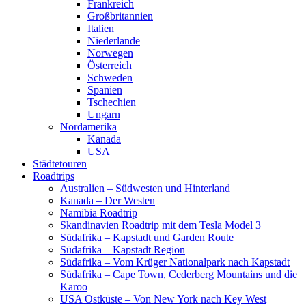
Frankreich
Großbritannien
Italien
Niederlande
Norwegen
Österreich
Schweden
Spanien
Tschechien
Ungarn
Nordamerika
Kanada
USA
Städtetouren
Roadtrips
Australien – Südwesten und Hinterland
Kanada – Der Westen
Namibia Roadtrip
Skandinavien Roadtrip mit dem Tesla Model 3
Südafrika – Kapstadt und Garden Route
Südafrika – Kapstadt Region
Südafrika – Vom Krüger Nationalpark nach Kapstadt
Südafrika – Cape Town, Cederberg Mountains und die
Karoo
USA Ostküste – Von New York nach Key West