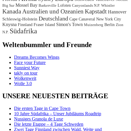
Mossel Bay
Lofoten
Big Sur
Barkerville
Canyonlands N.P.
Whistler
Kanada
Australien und Ozeanien
Kapstadt
Hannover
Deutschland
Schleswig-Holstein
Cape Canaveral
New York City
Knysna
Simon's Town
Finnland
Fraser Island
Berlin
Muizenberg
Zion
Südafrika
N.P.
Weltenbummler und Freunde
Dreams Becomes Wings
Face your Future
Sunniest Way
takly on tour
Wolkenweit
Wolle 3.0
UNSERE NEUESTEN BEITRÄGE
Die ersten Tage in Cape Town
10 Jahre Südafrika – Unser Jubiläums Roadtrip
Nussiges Granola de Luxe
Die letzte Etappe – 4 Tage Schweden
Zwei Tage Finnland zwischen Wald, Weite und