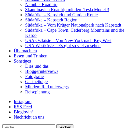
Namibia Roadtrip
Skandinavien Roadtrip mit dem Tesla Model 3
Südafrika – Kapstadt und Garden Route
Südafrika – Kapstadt Region
Südafrika – Vom Krüger Nationalpark nach Kapstadt
Südafrika – Cape Town, Cederberg Mountains und die
Karoo
USA Ostküste – Von New York nach Key West
USA Westküste – Es gibt so viel zu sehen
Übernachten
Essen und Trinken
Sonstiges
Dies und das
Bloggerinterviews
Fotografie
Gastbeiträge
Mit dem Rad unterwegs
Reiseplanung
Instagram
RSS Feed
Bloglovin‘
Nachricht an uns
Suche