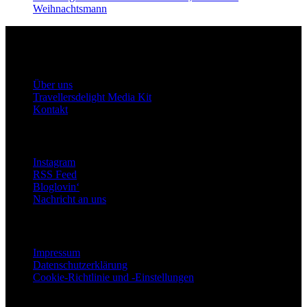
Weihnachtsmann
Travellersdelight
Über uns
Über uns
Travellersdelight Media Kit
Kontakt
Bleiben wir in Kontakt
Instagram
RSS Feed
Bloglovin‘
Nachricht an uns
Rechtliches
Impressum
Datenschutzerklärung
Cookie-Richtlinie und -Einstellungen