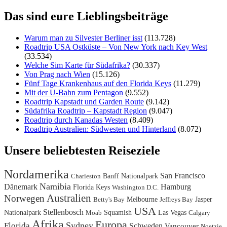
Das sind eure Lieblingsbeiträge
Warum man zu Silvester Berliner isst
(113.728)
Roadtrip USA Ostküste – Von New York nach Key West
(33.534)
Welche Sim Karte für Südafrika?
(30.337)
Von Prag nach Wien
(15.126)
Fünf Tage Krankenhaus auf den Florida Keys
(11.279)
Mit der U-Bahn zum Pentagon
(9.552)
Roadtrip Kapstadt und Garden Route
(9.142)
Südafrika Roadtrip – Kapstadt Region
(9.047)
Roadtrip durch Kanadas Westen
(8.409)
Roadtrip Australien: Südwesten und Hinterland
(8.072)
Unsere beliebtesten Reiseziele
Nordamerika
San Francisco
Banff Nationalpark
Charleston
Namibia
Dänemark
Hamburg
Florida Keys
Washington D.C.
Australien
Norwegen
Melbourne
Jasper
Betty's Bay
Jeffreys Bay
USA
Stellenbosch
Nationalpark
Squamish
Las Vegas
Moab
Calgary
Afrika
Europa
Sydney
Florida
Schweden
Vancouver
Noetzie