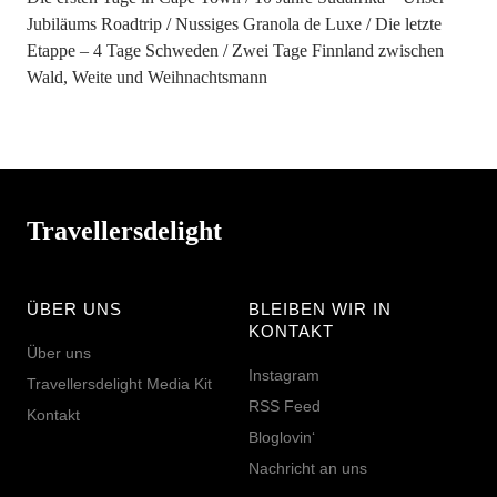
Jubiläums Roadtrip
Nussiges Granola de Luxe
Die letzte
Etappe – 4 Tage Schweden
Zwei Tage Finnland zwischen
Wald, Weite und Weihnachtsmann
Travellersdelight
ÜBER UNS
BLEIBEN WIR IN
KONTAKT
Über uns
Instagram
Travellersdelight Media Kit
RSS Feed
Kontakt
Bloglovin‘
Nachricht an uns