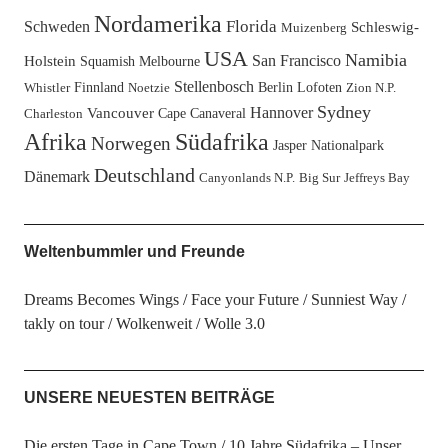
Nordamerika
Florida
Schweden
Schleswig-
Muizenberg
USA
Namibia
San Francisco
Holstein
Squamish
Melbourne
Stellenbosch
Finnland
Berlin
Lofoten
Whistler
Noetzie
Zion N.P.
Sydney
Hannover
Vancouver
Cape Canaveral
Charleston
Afrika
Südafrika
Norwegen
Jasper Nationalpark
Deutschland
Dänemark
Canyonlands N.P.
Big Sur
Jeffreys Bay
Weltenbummler und Freunde
Dreams Becomes Wings
Face your Future
Sunniest Way
takly on tour
Wolkenweit
Wolle 3.0
UNSERE NEUESTEN BEITRÄGE
Die ersten Tage in Cape Town
10 Jahre Südafrika – Unser