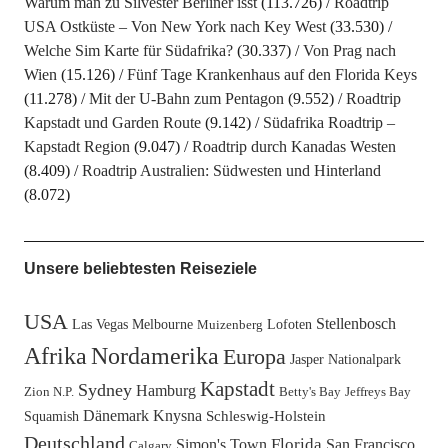
Warum man zu Silvester Berliner isst
(113.726)
Roadtrip
USA Ostküste – Von New York nach Key West
(33.530)
Welche Sim Karte für Südafrika?
(30.337)
Von Prag nach
Wien
(15.126)
Fünf Tage Krankenhaus auf den Florida Keys
(11.278)
Mit der U-Bahn zum Pentagon
(9.552)
Roadtrip
Kapstadt und Garden Route
(9.142)
Südafrika Roadtrip –
Kapstadt Region
(9.047)
Roadtrip durch Kanadas Westen
(8.409)
Roadtrip Australien: Südwesten und Hinterland
(8.072)
Unsere beliebtesten Reiseziele
USA
Stellenbosch
Las Vegas
Melbourne
Lofoten
Muizenberg
Afrika
Nordamerika
Europa
Jasper Nationalpark
Kapstadt
Sydney
Hamburg
Zion N.P.
Betty's Bay
Jeffreys Bay
Dänemark
Knysna
Squamish
Schleswig-Holstein
Deutschland
Florida
Simon's Town
San Francisco
Calgary