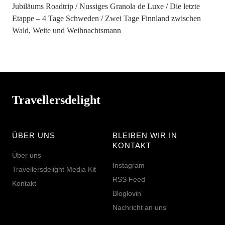
Jubiläums Roadtrip
Nussiges Granola de Luxe
Die letzte
Etappe – 4 Tage Schweden
Zwei Tage Finnland zwischen
Wald, Weite und Weihnachtsmann
Travellersdelight
ÜBER UNS
BLEIBEN WIR IN
KONTAKT
Über uns
Instagram
Travellersdelight Media Kit
RSS Feed
Kontakt
Bloglovin‘
Nachricht an uns