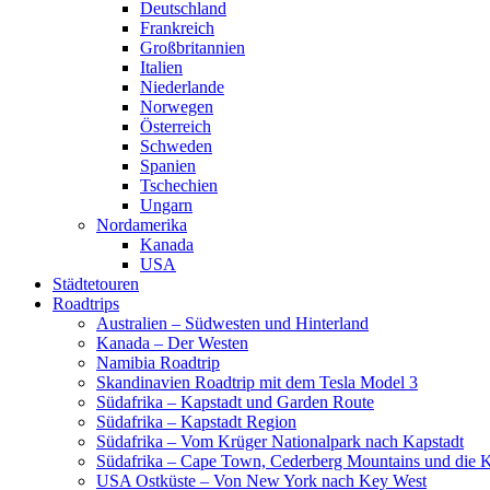
Deutschland
Frankreich
Großbritannien
Italien
Niederlande
Norwegen
Österreich
Schweden
Spanien
Tschechien
Ungarn
Nordamerika
Kanada
USA
Städtetouren
Roadtrips
Australien – Südwesten und Hinterland
Kanada – Der Westen
Namibia Roadtrip
Skandinavien Roadtrip mit dem Tesla Model 3
Südafrika – Kapstadt und Garden Route
Südafrika – Kapstadt Region
Südafrika – Vom Krüger Nationalpark nach Kapstadt
Südafrika – Cape Town, Cederberg Mountains und die 
USA Ostküste – Von New York nach Key West