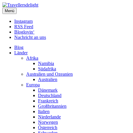
Travellersdelight
Menü
TRAVEL – LIVESTYLE – PHOTOGRAPHY
Instagram
RSS Feed
Bloglovin‘
Nachricht an uns
Blog
Länder
Afrika
Namibia
Südafrika
Australien und Ozeanien
Australien
Europa
Dänemark
Deutschland
Frankreich
Großbritannien
Italien
Niederlande
Norwegen
Österreich
Schweden