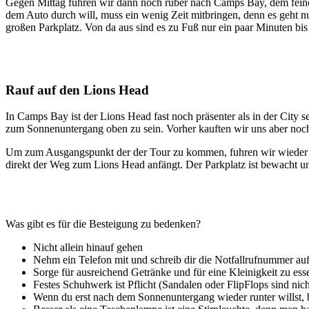
Gegen Mittag fuhren wir dann noch rüber nach Camps Bay, dem feinen 
dem Auto durch will, muss ein wenig Zeit mitbringen, denn es geht n
großen Parkplatz. Von da aus sind es zu Fuß nur ein paar Minuten bi
Rauf auf den Lions Head
In Camps Bay ist der Lions Head fast noch präsenter als in der City s
zum Sonnenuntergang oben zu sein. Vorher kauften wir uns aber noc
Um zum Ausgangspunkt der der Tour zu kommen, fuhren wir wieder ein
direkt der Weg zum Lions Head anfängt. Der Parkplatz ist bewacht u
Was gibt es für die Besteigung zu bedenken?
Nicht allein hinauf gehen
Nehm ein Telefon mit und schreib dir die Notfallrufnummer au
Sorge für ausreichend Getränke und für eine Kleinigkeit zu esse
Festes Schuhwerk ist Pflicht (Sandalen oder FlipFlops sind nic
Wenn du erst nach dem Sonnenuntergang wieder runter willst,