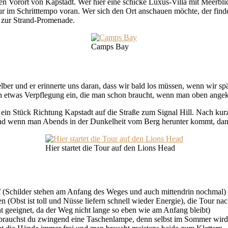
Vorort von Kapstadt. Wer hier eine schicke Luxus-Villa mit Meerblick 
ur im Schritttempo voran. Wer sich den Ort anschauen möchte, der finde
s zur Strand-Promenade.
Camps Bay
elber und er erinnerte uns daran, dass wir bald los müssen, wenn wir sp
h etwas Verpflegung ein, die man schon braucht, wenn man oben ange
 Stück Richtung Kapstadt auf die Straße zum Signal Hill. Nach kurzer
nd wenn man Abends in der Dunkelheit vom Berg herunter kommt, dann 
Hier startet die Tour auf den Lions Head
f (Schilder stehen am Anfang des Weges und auch mittendrin nochmal)
n (Obst ist toll und Nüsse liefern schnell wieder Energie), die Tour na
ht geeignet, da der Weg nicht lange so eben wie am Anfang bleibt)
 brauchst du zwingend eine Taschenlampe, denn selbst im Sommer wird 