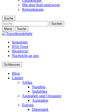
Gastbeiträge
Mit dem Rad unterwegs
Reiseplanung
Suche
Suche
Menü
Suche
Instagram
RSS Feed
Bloglovin‘
Nachricht an uns
Schliessen
Blog
Länder
Afrika
Namibia
Südafrika
Australien und Ozeanien
Australien
Europa
Dänemark