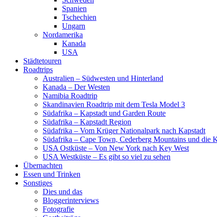
Spanien
Tschechien
Ungarn
Nordamerika
Kanada
USA
Städtetouren
Roadtrips
Australien – Südwesten und Hinterland
Kanada – Der Westen
Namibia Roadtrip
Skandinavien Roadtrip mit dem Tesla Model 3
Südafrika – Kapstadt und Garden Route
Südafrika – Kapstadt Region
Südafrika – Vom Krüger Nationalpark nach Kapstadt
Südafrika – Cape Town, Cederberg Mountains und die 
USA Ostküste – Von New York nach Key West
USA Westküste – Es gibt so viel zu sehen
Übernachten
Essen und Trinken
Sonstiges
Dies und das
Bloggerinterviews
Fotografie