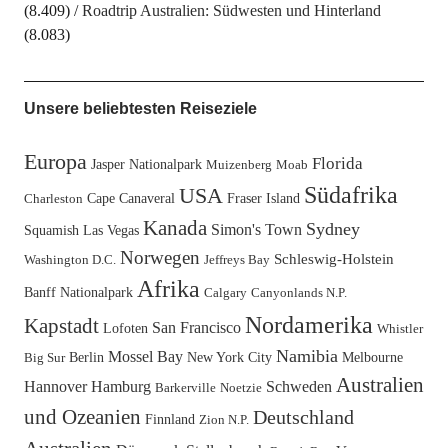
(8.409)
Roadtrip Australien: Südwesten und Hinterland
(8.083)
Unsere beliebtesten Reiseziele
Europa
Florida
Jasper Nationalpark
Muizenberg
Moab
Südafrika
USA
Cape Canaveral
Fraser Island
Charleston
Kanada
Sydney
Simon's Town
Squamish
Las Vegas
Norwegen
Schleswig-Holstein
Washington D.C.
Jeffreys Bay
Afrika
Banff Nationalpark
Calgary
Canyonlands N.P.
Nordamerika
Kapstadt
San Francisco
Lofoten
Whistler
Namibia
Mossel Bay
Berlin
New York City
Melbourne
Big Sur
Australien
Hannover
Hamburg
Schweden
Barkerville
Noetzie
und Ozeanien
Deutschland
Finnland
Zion N.P.