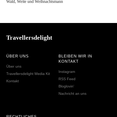
Wald, Weite und Weihnachtsmann
Travellersdelight
ÜBER UNS
BLEIBEN WIR IN
KONTAKT
Über uns
Instagram
Travellersdelight Media Kit
RSS Feed
Kontakt
Bloglovin‘
Nachricht an uns
RECHTLICHES