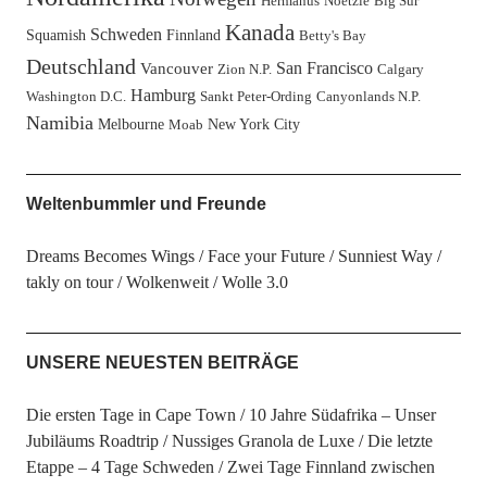
Hermanus
Noetzie
Big Sur
Kanada
Schweden
Squamish
Finnland
Betty's Bay
Deutschland
San Francisco
Vancouver
Zion N.P.
Calgary
Hamburg
Washington D.C.
Sankt Peter-Ording
Canyonlands N.P.
Namibia
Melbourne
New York City
Moab
Weltenbummler und Freunde
Dreams Becomes Wings
Face your Future
Sunniest Way
takly on tour
Wolkenweit
Wolle 3.0
UNSERE NEUESTEN BEITRÄGE
Die ersten Tage in Cape Town
10 Jahre Südafrika – Unser
Jubiläums Roadtrip
Nussiges Granola de Luxe
Die letzte
Etappe – 4 Tage Schweden
Zwei Tage Finnland zwischen