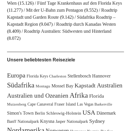
Wien
(15.126)
Fünf Tage Krankenhaus auf den Florida Keys
(11.277)
Mit der U-Bahn zum Pentagon
(9.552)
Roadtrip
Kapstadt und Garden Route
(9.142)
Südafrika Roadtrip –
Kapstadt Region
(9.047)
Roadtrip durch Kanadas Westen
(8.409)
Roadtrip Australien: Südwesten und Hinterland
(8.072)
Unsere beliebtesten Reiseziele
Europa
Stellenbosch
Hannover
Florida Keys
Charleston
Südafrika
Australien
Kapstadt
Mossel Bay
Montagu
Afrika
Australien und Ozeanien
Florida
Cape Canaveral
Fraser Island
Las Vegas
Muizenberg
Barkerville
USA
Simon's Town
Dänemark
Berlin
Schleswig-Holstein
Sydney
Knysna
Banff Nationalpark
Jasper Nationalpark
Nordamerika
Norwegen