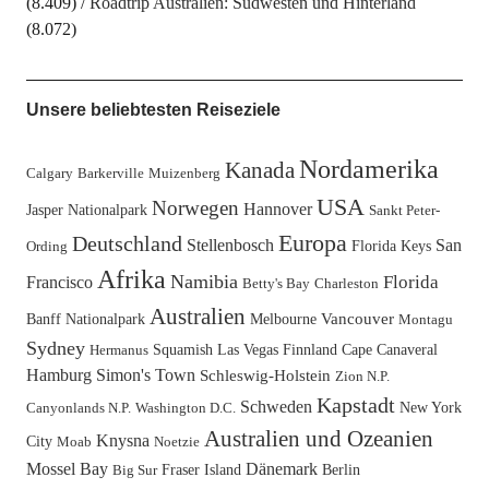
(8.409)
Roadtrip Australien: Südwesten und Hinterland
(8.072)
Unsere beliebtesten Reiseziele
Nordamerika
Kanada
Calgary
Barkerville
Muizenberg
USA
Norwegen
Hannover
Jasper Nationalpark
Sankt Peter-
Europa
Deutschland
Stellenbosch
San
Florida Keys
Ording
Afrika
Namibia
Florida
Francisco
Betty's Bay
Charleston
Australien
Banff Nationalpark
Melbourne
Vancouver
Montagu
Sydney
Squamish
Las Vegas
Finnland
Cape Canaveral
Hermanus
Hamburg
Simon's Town
Schleswig-Holstein
Zion N.P.
Kapstadt
Schweden
New York
Canyonlands N.P.
Washington D.C.
Australien und Ozeanien
Knysna
City
Moab
Noetzie
Mossel Bay
Dänemark
Fraser Island
Berlin
Big Sur