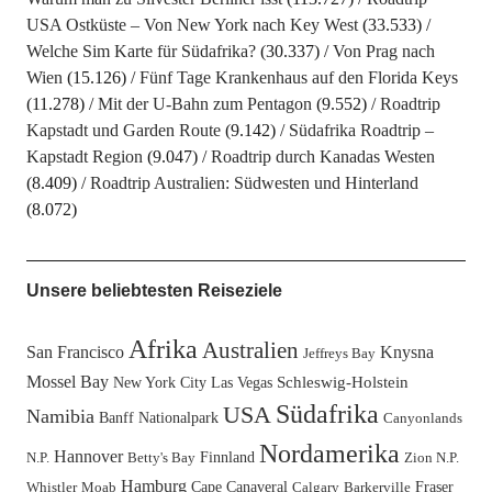
USA Ostküste – Von New York nach Key West
(33.533)
Welche Sim Karte für Südafrika?
(30.337)
Von Prag nach
Wien
(15.126)
Fünf Tage Krankenhaus auf den Florida Keys
(11.278)
Mit der U-Bahn zum Pentagon
(9.552)
Roadtrip
Kapstadt und Garden Route
(9.142)
Südafrika Roadtrip –
Kapstadt Region
(9.047)
Roadtrip durch Kanadas Westen
(8.409)
Roadtrip Australien: Südwesten und Hinterland
(8.072)
Unsere beliebtesten Reiseziele
Afrika
Australien
San Francisco
Knysna
Jeffreys Bay
Mossel Bay
New York City
Las Vegas
Schleswig-Holstein
Südafrika
USA
Namibia
Banff Nationalpark
Canyonlands
Nordamerika
Hannover
Finnland
N.P.
Betty's Bay
Zion N.P.
Hamburg
Cape Canaveral
Fraser
Whistler
Moab
Calgary
Barkerville