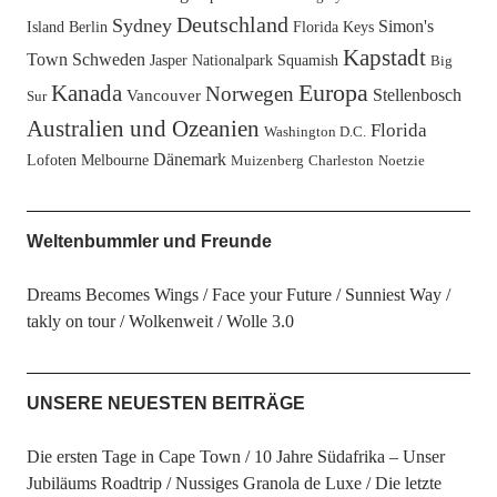
Deutschland
Sydney
Simon's
Island
Berlin
Florida Keys
Kapstadt
Town
Schweden
Jasper Nationalpark
Squamish
Big
Europa
Kanada
Norwegen
Stellenbosch
Vancouver
Sur
Australien und Ozeanien
Florida
Washington D.C.
Dänemark
Lofoten
Melbourne
Muizenberg
Charleston
Noetzie
Weltenbummler und Freunde
Dreams Becomes Wings
Face your Future
Sunniest Way
takly on tour
Wolkenweit
Wolle 3.0
UNSERE NEUESTEN BEITRÄGE
Die ersten Tage in Cape Town
10 Jahre Südafrika – Unser
Jubiläums Roadtrip
Nussiges Granola de Luxe
Die letzte