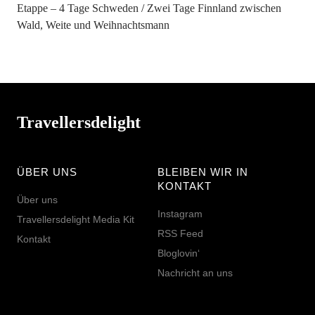
Etappe – 4 Tage Schweden
Zwei Tage Finnland zwischen
Wald, Weite und Weihnachtsmann
Travellersdelight
ÜBER UNS
BLEIBEN WIR IN
KONTAKT
Über uns
Instagram
Travellersdelight Media Kit
RSS Feed
Kontakt
Bloglovin‘
Nachricht an uns