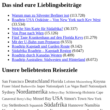
Das sind eure Lieblingsbeiträge
Warum man zu Silvester Berliner isst
(113.728)
Roadtrip USA Ostküste – Von New York nach Key West
(33.534)
Welche Sim Karte für Südafrika?
(30.337)
Von Prag nach Wien
(15.126)
Fünf Tage Krankenhaus auf den Florida Keys
(11.279)
Mit der U-Bahn zum Pentagon
(9.553)
Roadtrip Kapstadt und Garden Route
(9.142)
Südafrika Roadtrip – Kapstadt Region
(9.047)
Roadtrip durch Kanadas Westen
(8.409)
Roadtrip Australien: Südwesten und Hinterland
(8.072)
Unsere beliebtesten Reiseziele
Deutschland
Florida
San Francisco
Knysna
Lofoten
Muizenberg
Fraser Island
Jasper Nationalpark
Las Vegas
Banff Nationalpark
Barkerville
Nordamerika
Sydney
Schleswig-Holstein
Cape
Jeffreys Bay
USA
Mossel Bay
Simon's Town
Canaveral
New York
Betty's Bay
Südafrika
Namibia
Stellenbosch
Hannover
City
Squamish