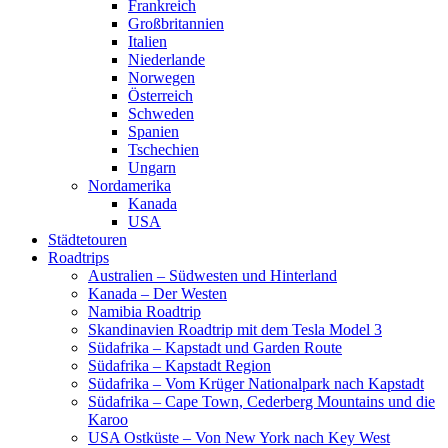
Frankreich
Großbritannien
Italien
Niederlande
Norwegen
Österreich
Schweden
Spanien
Tschechien
Ungarn
Nordamerika
Kanada
USA
Städtetouren
Roadtrips
Australien – Südwesten und Hinterland
Kanada – Der Westen
Namibia Roadtrip
Skandinavien Roadtrip mit dem Tesla Model 3
Südafrika – Kapstadt und Garden Route
Südafrika – Kapstadt Region
Südafrika – Vom Krüger Nationalpark nach Kapstadt
Südafrika – Cape Town, Cederberg Mountains und die
Karoo
USA Ostküste – Von New York nach Key West