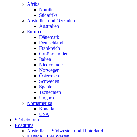
Afrika
Namibia
Südafrika
Australien und Ozeanien
Australien
Europa
Dänemark
Deutschland
Frankreich
Großbritannien
Italien
Niederlande
Norwegen
Österreich
Schweden
Spanien
Tschechien
Ungarn
Nordamerika
Kanada
USA
Städtetouren
Roadtrips
Australien – Südwesten und Hinterland
Kanada – Der Westen