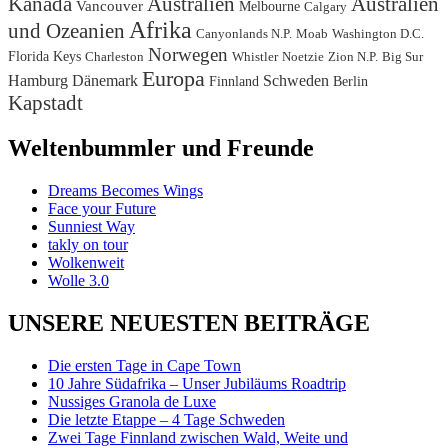
Kanada
Australien
Australien
Vancouver
Melbourne
Calgary
Afrika
und Ozeanien
Canyonlands N.P.
Moab
Washington D.C.
Norwegen
Florida Keys
Charleston
Whistler
Noetzie
Zion N.P.
Big Sur
Europa
Hamburg
Dänemark
Schweden
Finnland
Berlin
Kapstadt
Weltenbummler und Freunde
Dreams Becomes Wings
Face your Future
Sunniest Way
takly on tour
Wolkenweit
Wolle 3.0
UNSERE NEUESTEN BEITRÄGE
Die ersten Tage in Cape Town
10 Jahre Südafrika – Unser Jubiläums Roadtrip
Nussiges Granola de Luxe
Die letzte Etappe – 4 Tage Schweden
Zwei Tage Finnland zwischen Wald, Weite und