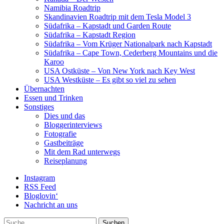
Namibia Roadtrip
Skandinavien Roadtrip mit dem Tesla Model 3
Südafrika – Kapstadt und Garden Route
Südafrika – Kapstadt Region
Südafrika – Vom Krüger Nationalpark nach Kapstadt
Südafrika – Cape Town, Cederberg Mountains und die
Karoo
USA Ostküste – Von New York nach Key West
USA Westküste – Es gibt so viel zu sehen
Übernachten
Essen und Trinken
Sonstiges
Dies und das
Bloggerinterviews
Fotografie
Gastbeiträge
Mit dem Rad unterwegs
Reiseplanung
Instagram
RSS Feed
Bloglovin‘
Nachricht an uns
Suche