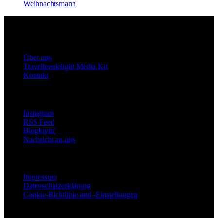
Weihnachtsmann
Travellersdelight
Über uns
Über uns
Travellersdelight Media Kit
Kontakt
Bleiben wir in Kontakt
Instagram
RSS Feed
Bloglovin‘
Nachricht an uns
Rechtliches
Impressum
Datenschutzerklärung
Cookie-Richtlinie und -Einstellungen