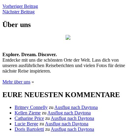
Beitragsnavigation
Vorheriger
Vorheriger Beitrag
Nächster
Beitrag
Nächster Beitrag
Beitrag
Über uns
Explore. Dream. Discover.
Entdecke mit uns die schönsten Orte der Welt. Lass dich von
unseren ausführlichen Reiseberichten und vielen Fotos für deine
nächste Reise inspirieren.
Mehr über uns
»
EURE NEUESTEN KOMMENTARE
Britney Connelly
zu
Ausflug nach Daytona
Kellen Zieme
zu
Ausflug nach Daytona
Catharine Price
zu
Ausflug nach Daytona
Lucie Berge
zu
Ausflug nach Daytona
Doris Bartoletti
zu
Ausflug nach Daytona