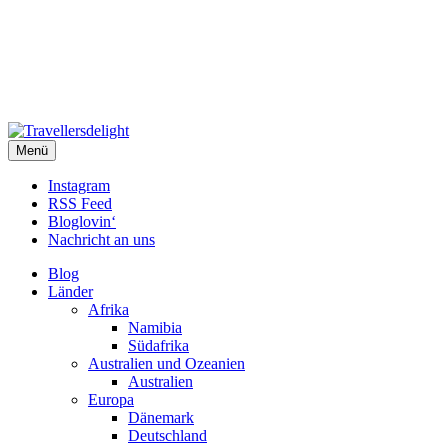
Travellersdelight
Menü
TRAVEL – LIVESTYLE – PHOTOGRAPHY
Instagram
RSS Feed
Bloglovin‘
Nachricht an uns
Blog
Länder
Afrika
Namibia
Südafrika
Australien und Ozeanien
Australien
Europa
Dänemark
Deutschland