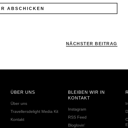
NÄCHSTER BEITRAG
ÜBER UNS
BLEIBEN WIR IN
KONTAKT
Über uns
I
Instagram
Travellersdelight Media Kit
D
RSS Feed
Kontakt
C
E
Bloglovin‘