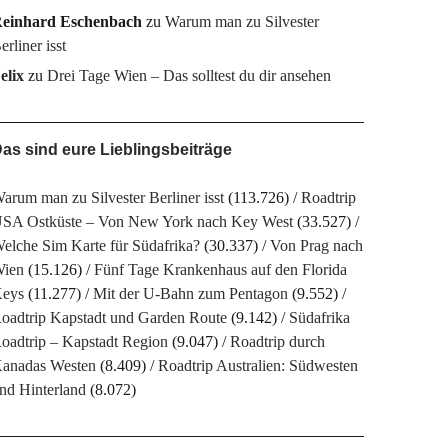
einhard Eschenbach
zu
Warum man zu Silvester
erliner isst
elix
zu
Drei Tage Wien – Das solltest du dir ansehen
as sind eure Lieblingsbeiträge
arum man zu Silvester Berliner isst
(113.726)
Roadtrip
SA Ostküste – Von New York nach Key West
(33.527)
elche Sim Karte für Südafrika?
(30.337)
Von Prag nach
ien
(15.126)
Fünf Tage Krankenhaus auf den Florida
eys
(11.277)
Mit der U-Bahn zum Pentagon
(9.552)
oadtrip Kapstadt und Garden Route
(9.142)
Südafrika
oadtrip – Kapstadt Region
(9.047)
Roadtrip durch
anadas Westen
(8.409)
Roadtrip Australien: Südwesten
nd Hinterland
(8.072)