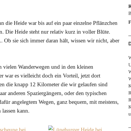
R
B
F
n die Heide war bis auf ein paar einzelne Pflänzchen
. Die Heide steht nur relativ kurz in voller Blüte.
 Ob sie sich immer daran hält, wissen wir nicht, aber
D
W
U
den vielen Wanderwegen und in den kleinen
W
 war es vielleicht doch ein Vorteil, jetzt dort
W
n die knapp 12 Kilometer die wir gelaufen sind
K
aar anderen Spaziergängern, oder den typischen
R
R
 dafür angelegtem Wegen, ganz bequem, mit meistens,
K
n lassen kann.
u