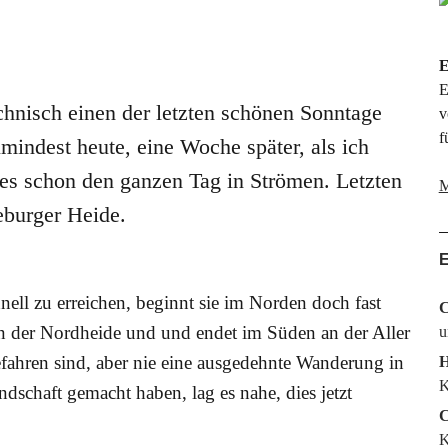
E
E
hnisch einen der letzten schönen Sonntage
v
f
umindest heute, eine Woche später, als ich
 es schon den ganzen Tag in Strömen. Letzten
M
eburger Heide.
ell zu erreichen, beginnt sie im Norden doch fast
C
n der Nordheide und und endet im Süden an der Aller
u
efahren sind, aber nie eine ausgedehnte Wanderung in
H
K
dschaft gemacht haben, lag es nahe, dies jetzt
C
K