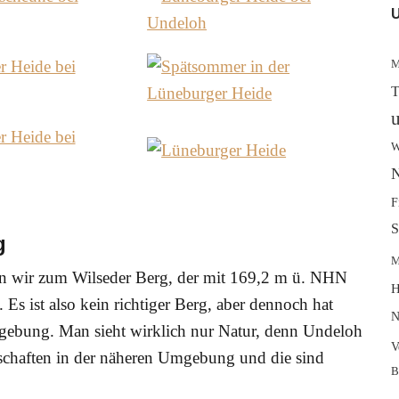
U
M
T
W
N
F
S
g
M
n wir zum Wilseder Berg, der mit 169,2 m ü. NHN
H
Es ist also kein richtiger Berg, aber dennoch hat
N
gebung. Man sieht wirklich nur Natur, denn Undeloh
V
tschaften in der näheren Umgebung und die sind
B