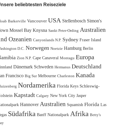
nsere beliebtesten Reiseziele
USA
Stellenbosch
Simon's
Vancouver
oab
Barkerville
Australien
own
Mossel Bay
Knysna
Sankt Peter-Ording
und Ozeanien
Sydney
Fraser Island
Canyonlands N.P.
Norwegen
Hamburg
Berlin
ashington D.C.
Noetzie
Europa
amibia
Cape Canaveral
Zion N.P.
Montagu
Deutschland
Dänemark
Schweden
innland
Hermanus
Kanada
an Francisco
Melbourne
Big Sur
Charleston
Nordamerika
Florida Keys
Schleswig-
uizenberg
Kapstadt
olstein
New York City
Jasper
Calgary
Australien
Florida
Hannover
ationalpark
Squamish
Las
Südafrika
Afrika
egas
Banff Nationalpark
Betty's
ay