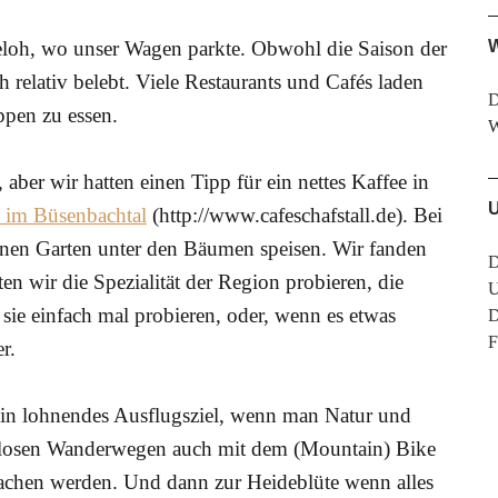
oh, wo unser Wagen parkte. Obwohl die Saison der
W
h relativ belebt. Viele Restaurants und Cafés laden
D
ppen zu essen.
er wir hatten einen Tipp für ein nettes Kaffee in
l im Büsenbachtal
(http://www.cafeschafstall.de). Bei
nen Garten unter den Bäumen speisen. Wir fanden
D
ten wir die Spezialität der Region probieren, die
U
 sie einfach mal probieren, oder, wenn es etwas
D
F
r.
ein lohnendes Ausflugsziel, wenn man Natur und
dlosen Wanderwegen auch mit dem (Mountain) Bike
machen werden. Und dann zur Heideblüte wenn alles