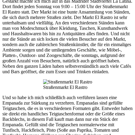
Gestärkt machte ich mich auf in das Madrider Stadtviertel La Latina.
Dort findet jeden Sonntag von 9:00 – 15:00 Uhr der Straßenmarkt
El Rastro statt. Der Markt ist eine bunte Ansammlung von Ständen,
die sich durch mehrere Straßen zieht. Der Markt El Rastro ist sehr
unterhaltsam und vielfältig. An den verschiedenen Ständen kann
man von Modeschmuck über Kleidung, Taschen, Kunsthandwerk
und Haushaltswaren bis hin zu Antiquitäten alles finden. Und nicht
nur die Stände an sich locken die vielen Besucher auf den Markt,
sondern auch die zahlreichen Straßenkünstler, die für ein einmaliges
Ambiente sorgen und die umliegenden Geschäfte, wie Möbel-,
Platten-, Outdoor- und Zoogeschäfte, die sonntags, aufgrund der
großen Anzahl von Besuchern, natürlich auch geöffnet haben.
Neben den ganzen Läden haben selbstverständlich auch viele Cafés
und Bars geöffnet, die zum Essen und Trinken einladen.
Straßenmarkt El Rastro
Und so habe ich mich schließlich auch verführen lassen eine
Empanada zur Stärkung zu verzehren. Empanadas sind gefüllte
Teigtaschen, die es in verschiedenen Formaten gibt. Entweder haben
sie direkt ein handliches Teigtaschenformat oder die Größe eines
Backblechs, in diesem Fall kauft man dann nur ein Stück der
Empanada. Gefüllt sind die Teigtaschen normalerweise mit
Tunfisch, Hackfleisch, Pisto (Soße aus Paprika, Tomaten und