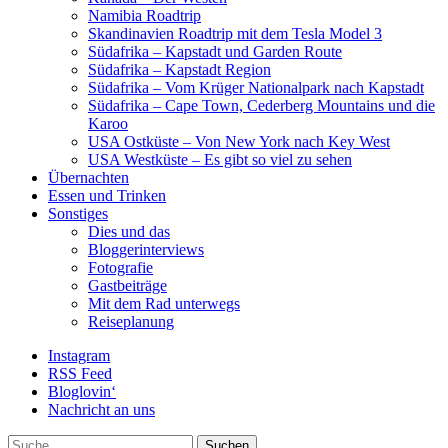
Namibia Roadtrip
Skandinavien Roadtrip mit dem Tesla Model 3
Südafrika – Kapstadt und Garden Route
Südafrika – Kapstadt Region
Südafrika – Vom Krüger Nationalpark nach Kapstadt
Südafrika – Cape Town, Cederberg Mountains und die
Karoo
USA Ostküste – Von New York nach Key West
USA Westküste – Es gibt so viel zu sehen
Übernachten
Essen und Trinken
Sonstiges
Dies und das
Bloggerinterviews
Fotografie
Gastbeiträge
Mit dem Rad unterwegs
Reiseplanung
Instagram
RSS Feed
Bloglovin‘
Nachricht an uns
Suche