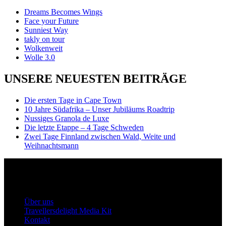
Dreams Becomes Wings
Face your Future
Sunniest Way
takly on tour
Wolkenweit
Wolle 3.0
UNSERE NEUESTEN BEITRÄGE
Die ersten Tage in Cape Town
10 Jahre Südafrika – Unser Jubiläums Roadtrip
Nussiges Granola de Luxe
Die letzte Etappe – 4 Tage Schweden
Zwei Tage Finnland zwischen Wald, Weite und
Weihnachtsmann
Travellersdelight
Über uns
Über uns
Travellersdelight Media Kit
Kontakt