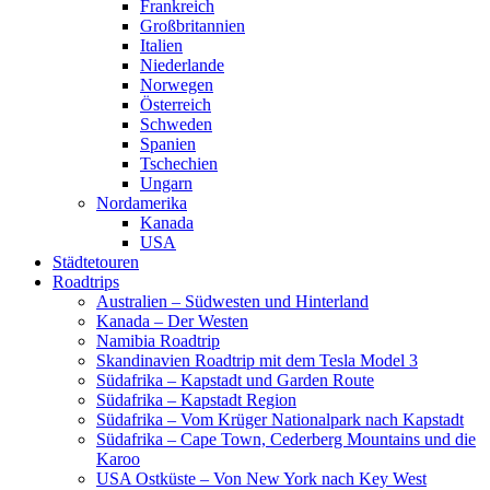
Frankreich
Großbritannien
Italien
Niederlande
Norwegen
Österreich
Schweden
Spanien
Tschechien
Ungarn
Nordamerika
Kanada
USA
Städtetouren
Roadtrips
Australien – Südwesten und Hinterland
Kanada – Der Westen
Namibia Roadtrip
Skandinavien Roadtrip mit dem Tesla Model 3
Südafrika – Kapstadt und Garden Route
Südafrika – Kapstadt Region
Südafrika – Vom Krüger Nationalpark nach Kapstadt
Südafrika – Cape Town, Cederberg Mountains und die
Karoo
USA Ostküste – Von New York nach Key West