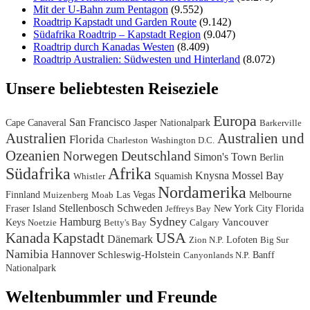
Mit der U-Bahn zum Pentagon
(9.552)
Roadtrip Kapstadt und Garden Route
(9.142)
Südafrika Roadtrip – Kapstadt Region
(9.047)
Roadtrip durch Kanadas Westen
(8.409)
Roadtrip Australien: Südwesten und Hinterland
(8.072)
Unsere beliebtesten Reiseziele
Europa
San Francisco
Cape Canaveral
Jasper Nationalpark
Barkerville
Australien
Australien und
Florida
Charleston
Washington D.C.
Ozeanien
Deutschland
Norwegen
Simon's Town
Berlin
Südafrika
Afrika
Knysna
Mossel Bay
Squamish
Whistler
Nordamerika
Finnland
Las Vegas
Melbourne
Muizenberg
Moab
Stellenbosch
Schweden
Fraser Island
New York City
Florida
Jeffreys Bay
Sydney
Hamburg
Keys
Vancouver
Noetzie
Betty's Bay
Calgary
USA
Kanada
Kapstadt
Dänemark
Lofoten
Zion N.P.
Big Sur
Namibia
Hannover
Schleswig-Holstein
Banff
Canyonlands N.P.
Nationalpark
Weltenbummler und Freunde