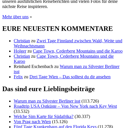
unseren ausführlichen Reiseberichten und vielen Fotos für deine
nächste Reise inspirieren.
Mehr über uns
»
EURE NEUESTEN KOMMENTARE
Christian
zu
Zwei Tage Finnland zwischen Wald, Weite und
Weihnachtsmann
Holger
zu
Cape Town, Cederberg Mountains und die Karoo
Christian
zu
Cape Town, Cederberg Mountains und die
Karoo
Reinhard Eschenbach
zu
Warum man zu Silvester Berliner
isst
Felix
zu
Drei Tage Wien – Das solltest du dir ansehen
Das sind eure Lieblingsbeiträge
Warum man zu Silvester Berliner isst
(113.726)
Roadtrip USA Ostküste – Von New York nach Key West
(33.532)
Welche Sim Karte für Südafrika?
(30.337)
Von Prag nach Wien
(15.126)
Fünf Tage Krankenhaus auf den Florida Keys
(11.278)