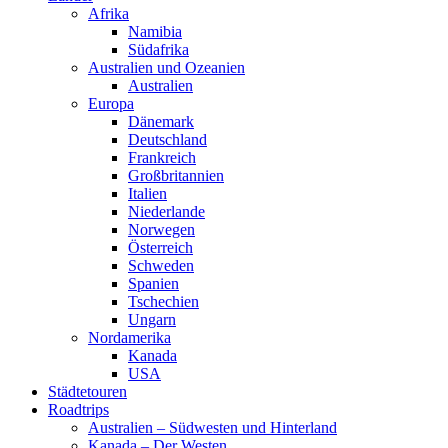
Afrika
Namibia
Südafrika
Australien und Ozeanien
Australien
Europa
Dänemark
Deutschland
Frankreich
Großbritannien
Italien
Niederlande
Norwegen
Österreich
Schweden
Spanien
Tschechien
Ungarn
Nordamerika
Kanada
USA
Städtetouren
Roadtrips
Australien – Südwesten und Hinterland
Kanada – Der Westen