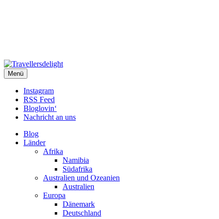
Travellersdelight
Menü
TRAVEL – LIVESTYLE – PHOTOGRAPHY
Instagram
RSS Feed
Bloglovin‘
Nachricht an uns
Blog
Länder
Afrika
Namibia
Südafrika
Australien und Ozeanien
Australien
Europa
Dänemark
Deutschland