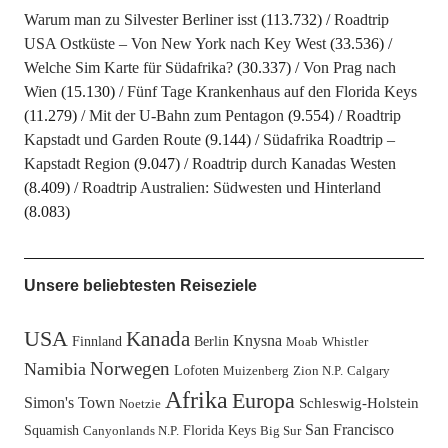
Warum man zu Silvester Berliner isst
(113.732)
Roadtrip
USA Ostküste – Von New York nach Key West
(33.536)
Welche Sim Karte für Südafrika?
(30.337)
Von Prag nach
Wien
(15.130)
Fünf Tage Krankenhaus auf den Florida Keys
(11.279)
Mit der U-Bahn zum Pentagon
(9.554)
Roadtrip
Kapstadt und Garden Route
(9.144)
Südafrika Roadtrip –
Kapstadt Region
(9.047)
Roadtrip durch Kanadas Westen
(8.409)
Roadtrip Australien: Südwesten und Hinterland
(8.083)
Unsere beliebtesten Reiseziele
USA
Kanada
Knysna
Finnland
Berlin
Moab
Whistler
Norwegen
Namibia
Lofoten
Muizenberg
Zion N.P.
Calgary
Afrika
Europa
Simon's Town
Schleswig-Holstein
Noetzie
San Francisco
Squamish
Florida Keys
Canyonlands N.P.
Big Sur