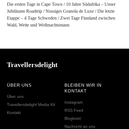
Die ersten Tage in Cape Town
10 Jahre Südafrika – Unser
Jubiläums Roadtrip
Nussiges Granola de Luxe
Die letzte
Etappe – 4 Tage Schweden
Zwei Tage Finnland zwischen
Wald, Weite und Weihnachtsmann
Travellersdelight
ÜBER UNS
BLEIBEN WIR IN
KONTAKT
Über uns
Instagram
Travellersdelight Media Kit
RSS Feed
Kontakt
Bloglovin‘
Nachricht an uns