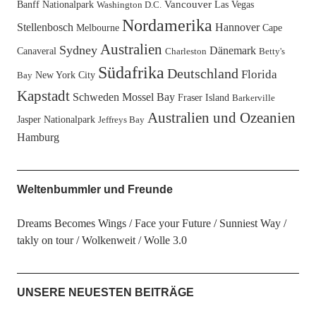
Banff Nationalpark
Vancouver
Las Vegas
Washington D.C.
Nordamerika
Stellenbosch
Hannover
Melbourne
Cape
Australien
Sydney
Dänemark
Canaveral
Charleston
Betty's
Südafrika
Deutschland
Florida
New York City
Bay
Kapstadt
Schweden
Mossel Bay
Fraser Island
Barkerville
Australien und Ozeanien
Jasper Nationalpark
Jeffreys Bay
Hamburg
Weltenbummler und Freunde
Dreams Becomes Wings
Face your Future
Sunniest Way
takly on tour
Wolkenweit
Wolle 3.0
UNSERE NEUESTEN BEITRÄGE