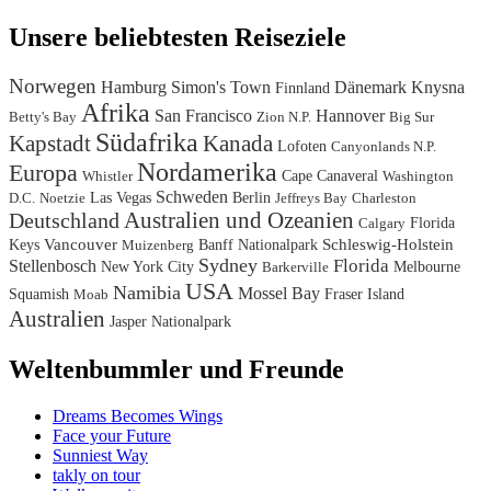
Unsere beliebtesten Reiseziele
Norwegen
Hamburg
Simon's Town
Dänemark
Knysna
Finnland
Afrika
San Francisco
Hannover
Betty's Bay
Zion N.P.
Big Sur
Südafrika
Kanada
Kapstadt
Lofoten
Canyonlands N.P.
Nordamerika
Europa
Cape Canaveral
Whistler
Washington
Schweden
Las Vegas
Berlin
D.C.
Noetzie
Jeffreys Bay
Charleston
Australien und Ozeanien
Deutschland
Florida
Calgary
Keys
Vancouver
Banff Nationalpark
Schleswig-Holstein
Muizenberg
Sydney
Florida
Stellenbosch
New York City
Melbourne
Barkerville
USA
Namibia
Mossel Bay
Squamish
Fraser Island
Moab
Australien
Jasper Nationalpark
Weltenbummler und Freunde
Dreams Becomes Wings
Face your Future
Sunniest Way
takly on tour