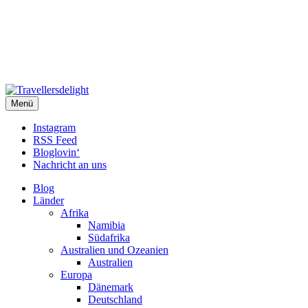
Travellersdelight
Menü
TRAVEL – LIVESTYLE – PHOTOGRAPHY
Instagram
RSS Feed
Bloglovin‘
Nachricht an uns
Blog
Länder
Afrika
Namibia
Südafrika
Australien und Ozeanien
Australien
Europa
Dänemark
Deutschland