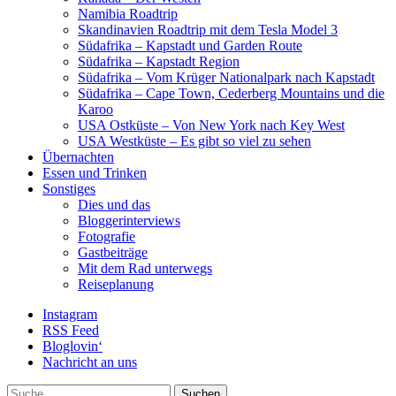
Namibia Roadtrip
Skandinavien Roadtrip mit dem Tesla Model 3
Südafrika – Kapstadt und Garden Route
Südafrika – Kapstadt Region
Südafrika – Vom Krüger Nationalpark nach Kapstadt
Südafrika – Cape Town, Cederberg Mountains und die
Karoo
USA Ostküste – Von New York nach Key West
USA Westküste – Es gibt so viel zu sehen
Übernachten
Essen und Trinken
Sonstiges
Dies und das
Bloggerinterviews
Fotografie
Gastbeiträge
Mit dem Rad unterwegs
Reiseplanung
Instagram
RSS Feed
Bloglovin‘
Nachricht an uns
Suche