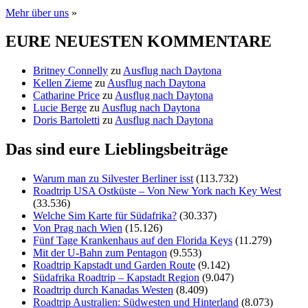
Mehr über uns
»
EURE NEUESTEN KOMMENTARE
Britney Connelly
zu
Ausflug nach Daytona
Kellen Zieme
zu
Ausflug nach Daytona
Catharine Price
zu
Ausflug nach Daytona
Lucie Berge
zu
Ausflug nach Daytona
Doris Bartoletti
zu
Ausflug nach Daytona
Das sind eure Lieblingsbeiträge
Warum man zu Silvester Berliner isst
(113.732)
Roadtrip USA Ostküste – Von New York nach Key West
(33.536)
Welche Sim Karte für Südafrika?
(30.337)
Von Prag nach Wien
(15.126)
Fünf Tage Krankenhaus auf den Florida Keys
(11.279)
Mit der U-Bahn zum Pentagon
(9.553)
Roadtrip Kapstadt und Garden Route
(9.142)
Südafrika Roadtrip – Kapstadt Region
(9.047)
Roadtrip durch Kanadas Westen
(8.409)
Roadtrip Australien: Südwesten und Hinterland
(8.073)