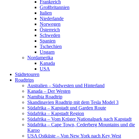
Frankreich
Großbritannien
Italien
Niederlande
Norwegen
Österreich
Schweden
Spanien
Tschechien
Ungarn
Nordamerika
Kanada
USA
Städtetouren
Roadtrips
Australien – Südwesten und Hinterland
Kanada – Der Westen
Namibia Roadtrip
Skandinavien Roadtrip mit dem Tesla Model 3
Südafrika – Kapstadt und Garden Route
Südafrika – Kapstadt Region
Südafrika – Vom Krüger Nationalpark nach Kapstadt
Südafrika – Cape Town, Cederberg Mountains und die
Karoo
USA Ostküste – Von New York nach Key West