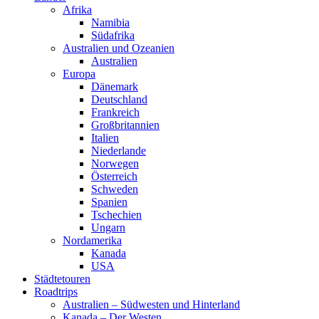
Afrika
Namibia
Südafrika
Australien und Ozeanien
Australien
Europa
Dänemark
Deutschland
Frankreich
Großbritannien
Italien
Niederlande
Norwegen
Österreich
Schweden
Spanien
Tschechien
Ungarn
Nordamerika
Kanada
USA
Städtetouren
Roadtrips
Australien – Südwesten und Hinterland
Kanada – Der Westen