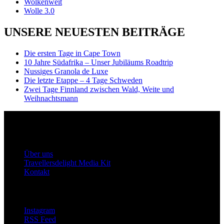
Wolkenweit
Wolle 3.0
UNSERE NEUESTEN BEITRÄGE
Die ersten Tage in Cape Town
10 Jahre Südafrika – Unser Jubiläums Roadtrip
Nussiges Granola de Luxe
Die letzte Etappe – 4 Tage Schweden
Zwei Tage Finnland zwischen Wald, Weite und
Weihnachtsmann
Travellersdelight
Über uns
Über uns
Travellersdelight Media Kit
Kontakt
Bleiben wir in Kontakt
Instagram
RSS Feed