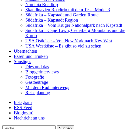
Namibia Roadtrip
Skandinavien Roadtrip mit dem Tesla Model 3
Südafrika – Kapstadt und Garden Route
Südafrika – Kapstadt Region
Südafrika – Vom Krüger Nationalpark nach Kapstadt
Südafrika – Cape Town, Cederberg Mountains und die
Karoo
USA Ostküste – Von New York nach Key West
USA Westküste – Es gibt so viel zu sehen
Übernachten
Essen und Trinken
Sonstiges
Dies und das
Bloggerinterviews
Fotografie
Gastbeiträge
Mit dem Rad unterwegs
Reiseplanung
Instagram
RSS Feed
Bloglovin‘
Nachricht an uns
Suche