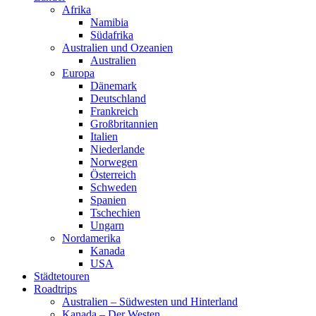
Afrika
Namibia
Südafrika
Australien und Ozeanien
Australien
Europa
Dänemark
Deutschland
Frankreich
Großbritannien
Italien
Niederlande
Norwegen
Österreich
Schweden
Spanien
Tschechien
Ungarn
Nordamerika
Kanada
USA
Städtetouren
Roadtrips
Australien – Südwesten und Hinterland
Kanada – Der Westen