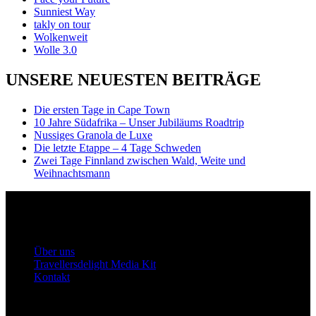
Sunniest Way
takly on tour
Wolkenweit
Wolle 3.0
UNSERE NEUESTEN BEITRÄGE
Die ersten Tage in Cape Town
10 Jahre Südafrika – Unser Jubiläums Roadtrip
Nussiges Granola de Luxe
Die letzte Etappe – 4 Tage Schweden
Zwei Tage Finnland zwischen Wald, Weite und
Weihnachtsmann
Travellersdelight
Über uns
Über uns
Travellersdelight Media Kit
Kontakt
Bleiben wir in Kontakt