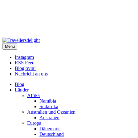
Travellersdelight
Menü
TRAVEL – LIVESTYLE – PHOTOGRAPHY
Instagram
RSS Feed
Bloglovin‘
Nachricht an uns
Blog
Länder
Afrika
Namibia
Südafrika
Australien und Ozeanien
Australien
Europa
Dänemark
Deutschland