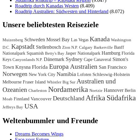
Südafrika Roadtrip – Kapstadt Region
(9.047)
Roadtrip durch Kanadas Westen
(8.409)
Roadtrip Australien: Südwesten und Hinterland
(8.072)
Unsere beliebtesten Reiseziele
Kanada
Schweden
Mossel Bay
Las Vegas
Muizenberg
Washington
Kapstadt
Stellenbosch
Banff
D.C.
Zion N.P.
Calgary
Barkerville
Hamburg
Nationalpark
Squamish
Jasper Nationalpark
Florida
Betty's Bay
Sydney
Dänemark
Simon's
Keys
Cape Canaveral
Canyonlands N.P.
Europa
Australien
Florida
Town
Knysna
San Francisco
Norwegen
Namibia
New York City
Lofoten
Schleswig-Holstein
Australien und
Melbourne
Fraser Island
Whistler
Big Sur
Nordamerika
Ozeanien
Hannover
Berlin
Charleston
Noetzie
Afrika
Südafrika
Deutschland
Finnland
Vancouver
Moab
USA
Jeffreys Bay
Weltenbummler und Freunde
Dreams Becomes Wings
Face your Future