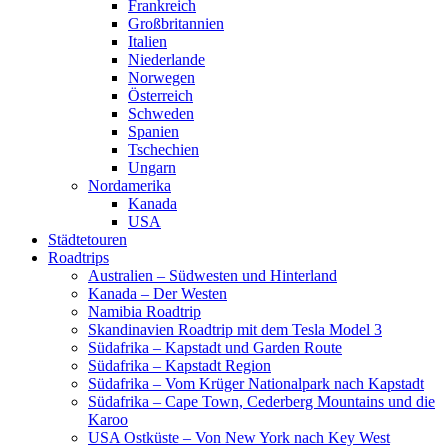
Frankreich
Großbritannien
Italien
Niederlande
Norwegen
Österreich
Schweden
Spanien
Tschechien
Ungarn
Nordamerika
Kanada
USA
Städtetouren
Roadtrips
Australien – Südwesten und Hinterland
Kanada – Der Westen
Namibia Roadtrip
Skandinavien Roadtrip mit dem Tesla Model 3
Südafrika – Kapstadt und Garden Route
Südafrika – Kapstadt Region
Südafrika – Vom Krüger Nationalpark nach Kapstadt
Südafrika – Cape Town, Cederberg Mountains und die
Karoo
USA Ostküste – Von New York nach Key West