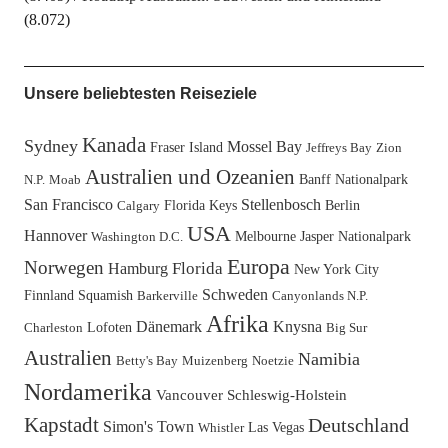
(8.072)
Unsere beliebtesten Reiseziele
Kanada
Sydney
Mossel Bay
Fraser Island
Jeffreys Bay
Zion
Australien und Ozeanien
Banff Nationalpark
N.P.
Moab
San Francisco
Stellenbosch
Florida Keys
Berlin
Calgary
USA
Hannover
Melbourne
Jasper Nationalpark
Washington D.C.
Europa
Norwegen
Florida
Hamburg
New York City
Schweden
Finnland
Squamish
Barkerville
Canyonlands N.P.
Afrika
Dänemark
Knysna
Lofoten
Charleston
Big Sur
Australien
Namibia
Betty's Bay
Muizenberg
Noetzie
Nordamerika
Vancouver
Schleswig-Holstein
Kapstadt
Deutschland
Simon's Town
Las Vegas
Whistler