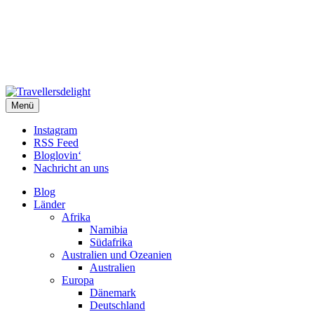
Travellersdelight
Menü
TRAVEL – LIVESTYLE – PHOTOGRAPHY
Instagram
RSS Feed
Bloglovin‘
Nachricht an uns
Blog
Länder
Afrika
Namibia
Südafrika
Australien und Ozeanien
Australien
Europa
Dänemark
Deutschland