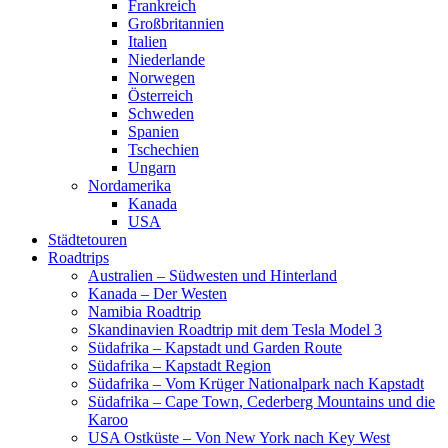
Frankreich
Großbritannien
Italien
Niederlande
Norwegen
Österreich
Schweden
Spanien
Tschechien
Ungarn
Nordamerika
Kanada
USA
Städtetouren
Roadtrips
Australien – Südwesten und Hinterland
Kanada – Der Westen
Namibia Roadtrip
Skandinavien Roadtrip mit dem Tesla Model 3
Südafrika – Kapstadt und Garden Route
Südafrika – Kapstadt Region
Südafrika – Vom Krüger Nationalpark nach Kapstadt
Südafrika – Cape Town, Cederberg Mountains und die
Karoo
USA Ostküste – Von New York nach Key West