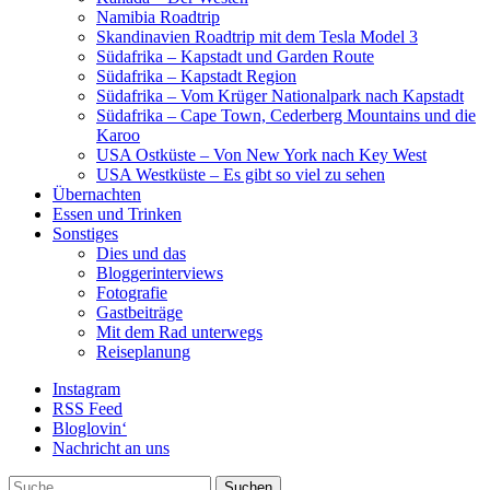
Namibia Roadtrip
Skandinavien Roadtrip mit dem Tesla Model 3
Südafrika – Kapstadt und Garden Route
Südafrika – Kapstadt Region
Südafrika – Vom Krüger Nationalpark nach Kapstadt
Südafrika – Cape Town, Cederberg Mountains und die
Karoo
USA Ostküste – Von New York nach Key West
USA Westküste – Es gibt so viel zu sehen
Übernachten
Essen und Trinken
Sonstiges
Dies und das
Bloggerinterviews
Fotografie
Gastbeiträge
Mit dem Rad unterwegs
Reiseplanung
Instagram
RSS Feed
Bloglovin‘
Nachricht an uns
Suche