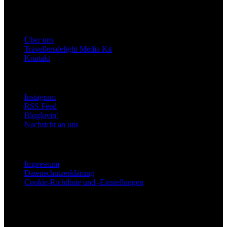
Travellersdelight
Über uns
Über uns
Travellersdelight Media Kit
Kontakt
Bleiben wir in Kontakt
Instagram
RSS Feed
Bloglovin‘
Nachricht an uns
Rechtliches
Impressum
Datenschutzerklärung
Cookie-Richtlinie und -Einstellungen
Copyright © 2015 - 2024 Travellersdelight - Made with ♡
Folge uns