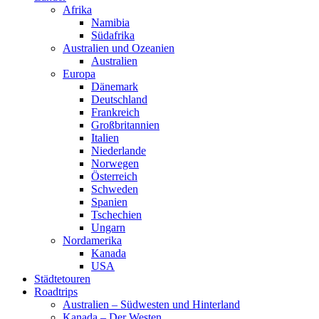
Afrika
Namibia
Südafrika
Australien und Ozeanien
Australien
Europa
Dänemark
Deutschland
Frankreich
Großbritannien
Italien
Niederlande
Norwegen
Österreich
Schweden
Spanien
Tschechien
Ungarn
Nordamerika
Kanada
USA
Städtetouren
Roadtrips
Australien – Südwesten und Hinterland
Kanada – Der Westen