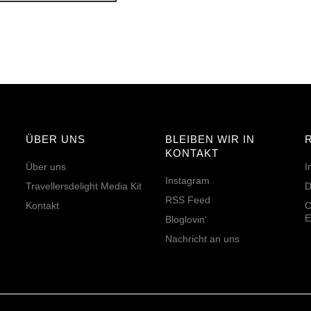
ÜBER UNS
BLEIBEN WIR IN
KONTAKT
Über uns
I
Instagram
Travellersdelight Media Kit
D
RSS Feed
Kontakt
C
E
Bloglovin‘
Nachricht an uns