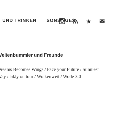
Instagram
RSS
Bloglovin‘
Nachri
Feed
an
uns
 UND TRINKEN
SONSTIGES
Instagram
RSS
Bloglovin‘
Nachricht
Feed
an
uns
eltenbummler und Freunde
reams Becomes Wings
Face your Future
Sunniest
Way
takly on tour
Wolkenweit
Wolle 3.0