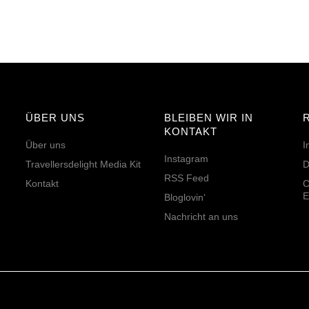
ÜBER UNS
BLEIBEN WIR IN
KONTAKT
Über uns
I
Instagram
Travellersdelight Media Kit
D
RSS Feed
Kontakt
C
E
Bloglovin‘
Nachricht an uns