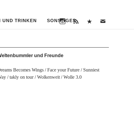
Instagram
RSS
Bloglovin‘
Nachri
Feed
an
uns
 UND TRINKEN
SONSTIGES
Instagram
RSS
Bloglovin‘
Nachricht
Feed
an
uns
eltenbummler und Freunde
reams Becomes Wings
Face your Future
Sunniest
Way
takly on tour
Wolkenweit
Wolle 3.0