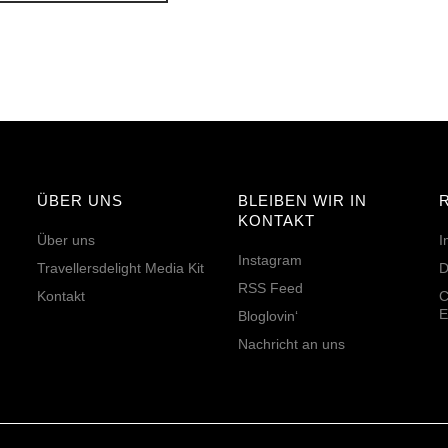
ÜBER UNS
BLEIBEN WIR IN
KONTAKT
Über uns
I
Instagram
Travellersdelight Media Kit
D
RSS Feed
Kontakt
C
E
Bloglovin‘
Nachricht an uns