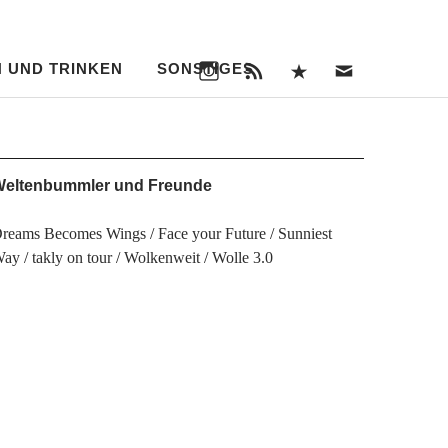
Instagram
RSS
Bloglovin‘
Nachri
Feed
an
uns
 UND TRINKEN
SONSTIGES
Instagram
RSS
Bloglovin‘
Nachricht
Feed
an
uns
eltenbummler und Freunde
reams Becomes Wings
Face your Future
Sunniest
Way
takly on tour
Wolkenweit
Wolle 3.0