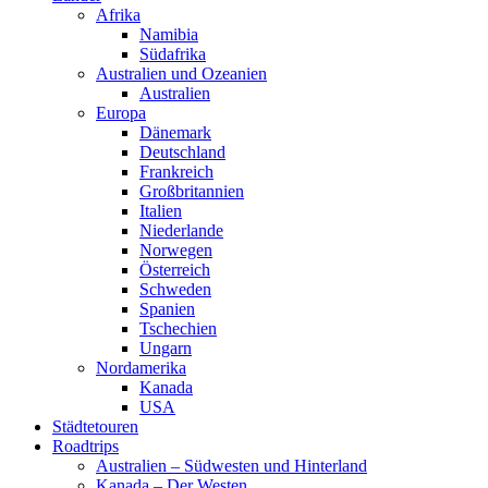
Afrika
Namibia
Südafrika
Australien und Ozeanien
Australien
Europa
Dänemark
Deutschland
Frankreich
Großbritannien
Italien
Niederlande
Norwegen
Österreich
Schweden
Spanien
Tschechien
Ungarn
Nordamerika
Kanada
USA
Städtetouren
Roadtrips
Australien – Südwesten und Hinterland
Kanada – Der Westen