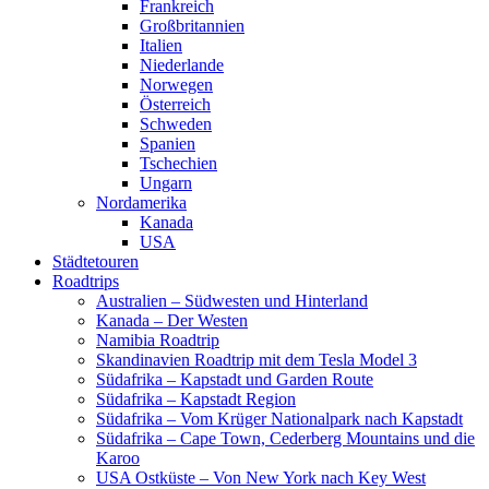
Frankreich
Großbritannien
Italien
Niederlande
Norwegen
Österreich
Schweden
Spanien
Tschechien
Ungarn
Nordamerika
Kanada
USA
Städtetouren
Roadtrips
Australien – Südwesten und Hinterland
Kanada – Der Westen
Namibia Roadtrip
Skandinavien Roadtrip mit dem Tesla Model 3
Südafrika – Kapstadt und Garden Route
Südafrika – Kapstadt Region
Südafrika – Vom Krüger Nationalpark nach Kapstadt
Südafrika – Cape Town, Cederberg Mountains und die
Karoo
USA Ostküste – Von New York nach Key West