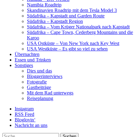
Namibia Roadtrip
Skandinavien Roadtrip mit dem Tesla Model 3
Südafrika – Kapstadt und Garden Route
Südafrika – Kapstadt Region
Südafrika – Vom Krüger Nationalpark nach Kapstadt
Südafrika – Cape Town, Cederberg Mountains und die
Karoo
USA Ostküste – Von New York nach Key West
USA Westküste – Es gibt so viel zu sehen
Übernachten
Essen und Trinken
Sonstiges
Dies und das
Bloggerinterviews
Fotografie
Gastbeiträge
Mit dem Rad unterwegs
Reiseplanung
Instagram
RSS Feed
Bloglovin‘
Nachricht an uns
Suche