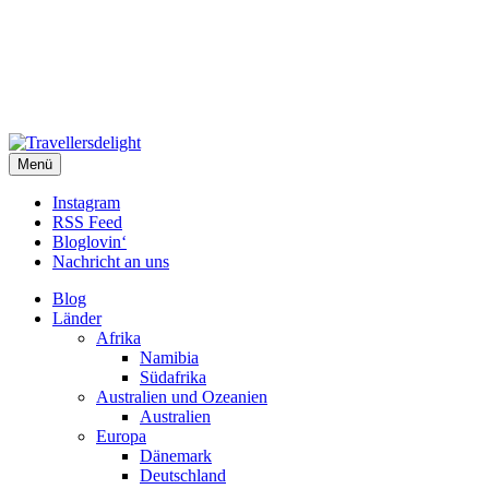
Travellersdelight
Menü
TRAVEL – LIVESTYLE – PHOTOGRAPHY
Instagram
RSS Feed
Bloglovin‘
Nachricht an uns
Blog
Länder
Afrika
Namibia
Südafrika
Australien und Ozeanien
Australien
Europa
Dänemark
Deutschland