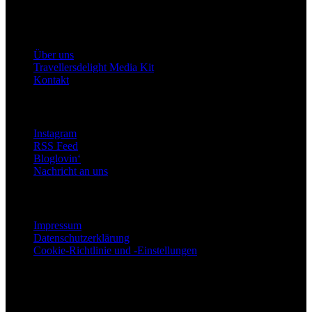
Travellersdelight
Über uns
Über uns
Travellersdelight Media Kit
Kontakt
Bleiben wir in Kontakt
Instagram
RSS Feed
Bloglovin‘
Nachricht an uns
Rechtliches
Impressum
Datenschutzerklärung
Cookie-Richtlinie und -Einstellungen
Copyright © 2015 - 2024 Travellersdelight - Made with ♡
Folge uns