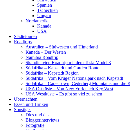
Spanien
Tschechien
Ungarn
Nordamerika
Kanada
USA
Städtetouren
Roadtrips
Australien – Südwesten und Hinterland
Kanada – Der Westen
Namibia Roadtrip
Skandinavien Roadtrip mit dem Tesla Model 3
Südafrika – Kapstadt und Garden Route
Südafrika – Kapstadt Region
Südafrika – Vom Krüger Nationalpark nach Kapstadt
Südafrika – Cape Town, Cederberg Mountains und die 
USA Ostküste – Von New York nach Key West
USA Westküste – Es gibt so viel zu sehen
Übernachten
Essen und Trinken
Sonstiges
Dies und das
Bloggerinterviews
Fotografie