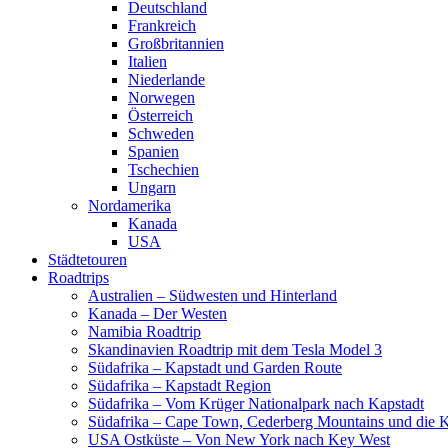
Deutschland
Frankreich
Großbritannien
Italien
Niederlande
Norwegen
Österreich
Schweden
Spanien
Tschechien
Ungarn
Nordamerika
Kanada
USA
Städtetouren
Roadtrips
Australien – Südwesten und Hinterland
Kanada – Der Westen
Namibia Roadtrip
Skandinavien Roadtrip mit dem Tesla Model 3
Südafrika – Kapstadt und Garden Route
Südafrika – Kapstadt Region
Südafrika – Vom Krüger Nationalpark nach Kapstadt
Südafrika – Cape Town, Cederberg Mountains und die 
USA Ostküste – Von New York nach Key West