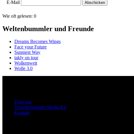
E-Mail
Wie oft gelesen:
0
Weltenbummler und Freunde
Dreams Becomes Wings
Face your Future
Sunniest Way
takly on tour
Wolkenweit
Wolle 3.0
Travellersdelight
Über uns
Über uns
Travellersdelight Media Kit
Kontakt
Bleiben wir in Kontakt