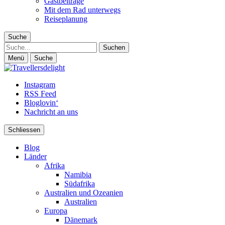
Gastbeiträge
Mit dem Rad unterwegs
Reiseplanung
Suche
Suche
Menü
Suche
Instagram
RSS Feed
Bloglovin‘
Nachricht an uns
Schliessen
Blog
Länder
Afrika
Namibia
Südafrika
Australien und Ozeanien
Australien
Europa
Dänemark