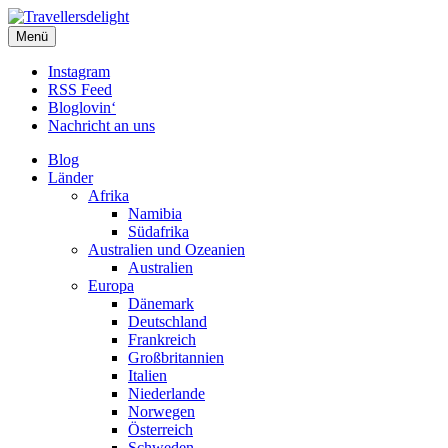
Travellersdelight
Menü
TRAVEL – LIVESTYLE – PHOTOGRAPHY
Instagram
RSS Feed
Bloglovin‘
Nachricht an uns
Blog
Länder
Afrika
Namibia
Südafrika
Australien und Ozeanien
Australien
Europa
Dänemark
Deutschland
Frankreich
Großbritannien
Italien
Niederlande
Norwegen
Österreich
Schweden